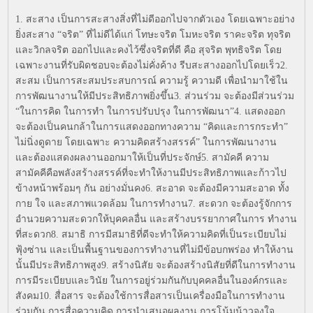
1. สะสาง เป็นการสะสางสิ่งที่ไม่ดีออกไปจากตัวเอง โดยเฉพาะอย่าง
ยิ่งสะสาง “จริต” ที่ไม่ดีได้แก่ โทษะจริต โมหะจริต ราคะจริต ทุจริต
และวิกลจริต ออกไปและคงไว้ซึ่งจริตที่ดี คือ สุจริต พุทธิจริต โดย
เฉพาะงานที่รับผิดชอบจะต้องไม่คั่งค้าง รีบสะสางออกไปโดยเร็ว2.
สะสม เป็นการสะสมประสบการณ์ ความรู้ ความดี เพื่อนำมาใช้ใน
การพัฒนางานให้มีประสิทธิภาพยิ่งขึ้น3. ส่วนร่วม จะต้องมีส่วนร่วม
“ในการคิด ในการทำ ในการปรับปรุง ในการพัฒนา”4. แสดงออก
จะต้องเป็นคนกล้าในการแสดงออกทางความ “คิดและการกระทำ”
ไม่นิ่งดูดาย โดยเฉพาะ ความคิดสร้างสรรค์” ในการพัฒนางาน
และต้องแสดงผลงานออกมาให้เป็นที่ประจักษ์5. สามัคคี ความ
สามัคคีคือพลังสร้างสรรค์ที่จะทำให้งานมีประสิทธิภาพและก้าวไป
ข้างหน้าพร้อมๆ กัน อย่างมั่นคง6. สะอาด จะต้องมีความสะอาด ทั้ง
กาย ใจ และสภาพแวดล้อม ในการทำงาน7. สะดวก จะต้องรู้จักการ
อำนวยความสะดวกให้บุคคลอื่น และสร้างบรรยากาศในการ ทำงาน
ที่สะดวก8. สมาธิ การมีสมาธิที่ดีจะทำให้ความคิดที่เป็นระเบียบไม่
ฟุ้งซ่าน และเป็นพื้นฐานของการทำงานที่ไม่มีข้อบกพร่อง ทำให้งาน
นั้นมีประสิทธิภาพสูง9. สร้างนิสัย จะต้องสร้างนิสัยที่ดีในการทำงาน
การมีระเบียบและวินัย ในการอยู่ร่วมกันกับบุคคลอื่นในองค์กรและ
สังคม10. สื่อสาร จะต้องใช้การสื่อสารเป็นเครื่องมือในการทำงาน
ร่วมกัน การสื่อความคิด การนำเสนอผลงาน การโน้มน้าวจูงใจ