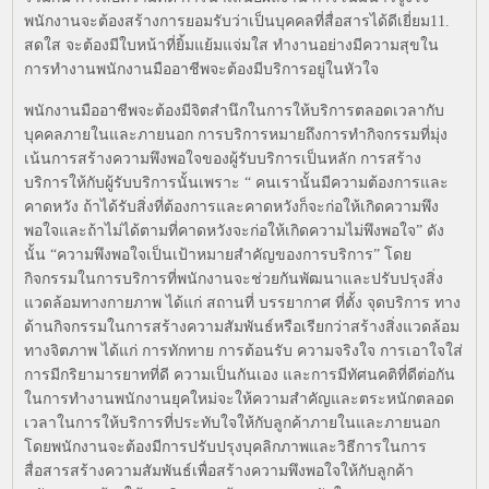
พนักงานจะต้องสร้างการยอมรับว่าเป็นบุคคลที่สื่อสารได้ดีเยี่ยม11.
สดใส จะต้องมีใบหน้าที่ยิ้มแย้มแจ่มใส ทำงานอย่างมีความสุขใน
การทำงานพนักงานมืออาชีพจะต้องมีบริการอยู่ในหัวใจ
พนักงานมืออาชีพจะต้องมีจิตสำนึกในการให้บริการตลอดเวลากับ
บุคคลภายในและภายนอก การบริการหมายถึงการทำกิจกรรมที่มุ่ง
เน้นการสร้างความพึงพอใจของผู้รับบริการเป็นหลัก การสร้าง
บริการให้กับผู้รับบริการนั้นเพราะ “ คนเรานั้นมีความต้องการและ
คาดหวัง ถ้าได้รับสิ่งที่ต้องการและคาดหวังก็จะก่อให้เกิดความพึง
พอใจและถ้าไม่ได้ตามที่คาดหวังจะก่อให้เกิดความไม่พึงพอใจ” ดัง
นั้น “ความพึงพอใจเป็นเป้าหมายสำคัญของการบริการ” โดย
กิจกรรมในการบริการที่พนักงานจะช่วยกันพัฒนาและปรับปรุงสิ่ง
แวดล้อมทางกายภาพ ได้แก่ สถานที่ บรรยากาศ ที่ตั้ง จุดบริการ ทาง
ด้านกิจกรรมในการสร้างความสัมพันธ์หรือเรียกว่าสร้างสิ่งแวดล้อม
ทางจิตภาพ ได้แก่ การทักทาย การต้อนรับ ความจริงใจ การเอาใจใส่
การมีกริยามารยาทที่ดี ความเป็นกันเอง และการมีทัศนคติที่ดีต่อกัน
ในการทำงานพนักงานยุคใหม่จะให้ความสำคัญและตระหนักตลอด
เวลาในการให้บริการที่ประทับใจให้กับลูกค้าภายในและภายนอก
โดยพนักงานจะต้องมีการปรับปรุงบุคลิกภาพและวิธีการในการ
สื่อสารสร้างความสัมพันธ์เพื่อสร้างความพึงพอใจให้กับลูกค้า