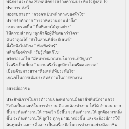
พนักงานจะต้องใช้เทคนิคการสร้างความประทับใจสูงสุด 10
ประการ ดังนี้
มองสบสายตา “ดวงตาเป็นหน้าต่างของหัวใจ”
ปราศรัยทักทาย “วาจาที่หวานปานน้ำผึ้ง”
กระจายรอยยิ้ม “ ยิ้มที่สยบได้ทุกอย่าง”
ให้ความสำคัญ “ลูกค้าคือผู้ที่พิเศษกว่าใคร”
ฉันจำคุณได้ “จำในส่วนที่ดีจะมีเสน่ห์”
ตั้งใจฟังไม่เถียง “ ฟังเพื่อรับรู้”
หลีกเลี่ยงตำหนิ “รับรู้เพื่อแก้ไข”
ตริตรองแก้ไข “มีหนทางมากมายในการแก้ปัญหา”
ใจจริงเป็นเยี่ยม “ ความจริงใจผูกมิตรไมตรีตลอดกาล”
เปี่ยมด้วยมารยาท “คือเสน่ห์ที่ประทับใจ”
เกณฑ์ในการเพิ่มประสิทธิภาพในการทำงาน
อย่างมืออาชีพ
ประสิทธิภาพในการทำงานของพนักงานมืออาชีพที่พนักงานควร
ยึดถือเป็นเกณฑ์ในการทำงาน คือ จะต้องทำงาน ให้ได้ จำนวน มาก
ขึ้น จะต้องทำงานให้ รวดเร็ว ยิ่งขึ้น จะต้องทำงานให้ ถูกต้อง มากยิ่ง
ขึ้น จะต้องทำงานให้ ถูกใจ ทุกๆ ฝ่ายมากยิ่งขึ้น และจะต้องมีการใช้
ต้นทุนต่ำ ลงการสื่อสารเป็นเครื่องมือในการทำงานอย่างมืออาชีพ