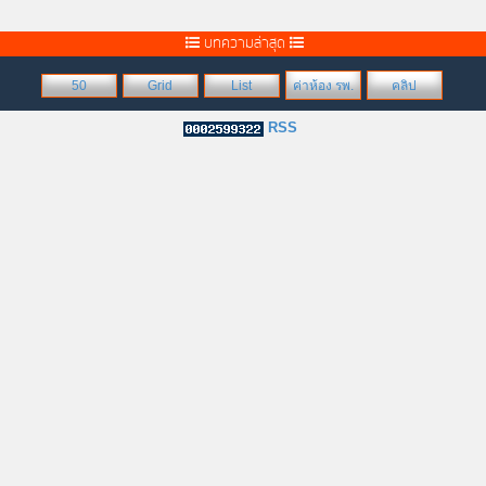
บทความล่าสุด
50
Grid
List
ค่าห้อง รพ.
คลิป
RSS