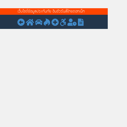
เว็บไซต์ข้อมูลประกันภัย อินชัวรันส์ไทยดอทเน็ท