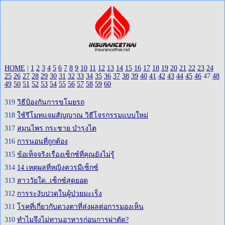
HOME
|
1
2
3
4
5
6
7
8
9
10
11
12
13
14
15
16
17
18
19
20
21
22
23
24
25
26
27
28
29
30
31
32
33
34
35
36
37
38
39
40
41
42
43
44
45
46
47
48
49
50
51
52
53
54
55
56
57
58
59
60
319
วิธีป้องกันการขโมยรถ
318
ใช้รีโมทแจมสัญญาณ วิธีโจรกรรมแบบใหม่
317
สมุนไพร กระชาย บำรุงไต
316
การนอนที่ถูกต้อง
315
ข้อเท็จจริงเรื่องเซ็กซ์ที่คุณยังไม่รู้
314
14 เหตุผลที่หญิงควรมีเซ็กซ์
313
สาววัยใด..เซ็กซ์สุดยอด
312
การระงับปวดในผู้ป่วยมะเร็ง
311
โรคที่เกี่ยวกับดวงตาที่ส่งผลต่อการมองเห็น
310
ทำไมจึงไม่ทานอาหารก่อนการผ่าตัด?