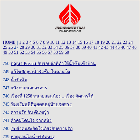
HOME
|
1
2
3
4
5
6
7
8
9
10
11
12
13
14
15
16
17
18
19
20
21
22
23
24
25
26
27
28
29
30
31
32
33
34
35
36
37
38
39
40
41
42
43
44
45
46
47
48
49
50
51
52
53
54
55
56
57
58
59
60
750
ปัญหา Precast กับรอยต่อที่ทำให้น้ำซึมเข้าบ้าน
749
แก้ไขปัญหาน้ำรั่วซึม ในคอนโด
748
น้ำรั่วซึม
747
ผนังภายนอกอาคาร
746
เรื่องที่ 1258 ทนายสอนน้อง ...เรื่อง จัดการได้
745
ร้องเรียนนิติบุคคลหมู่บ้านจัดสรร
743
ความรัก กับ ต้นหญ้า
741
คำคมโดนใจ จากหนัง
740
25 คำคมสะกิดใจเกี่ยวกับความรัก
739
หาคู่ออนไลน์ บริษัทหาคู่