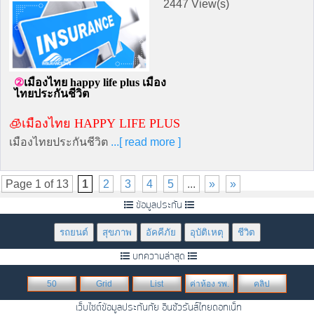
2447 View(s)
เมืองไทย happy life plus เมือง
ไทยประกันชีวิต
🧊เมืองไทย happy life plus
เมืองไทยประกันชีวิต
...[ read more ]
Page 1 of 13
1
2
3
4
5
...
»
»
ข้อมูลประกัน
รถยนต์
สุขภาพ
อัคคีภัย
อุบัติเหตุ
ชีวิต
บทความล่าสุด
50
Grid
List
ค่าห้อง รพ.
คลิป
เว็บไซต์ข้อมูลประกันภัย อินชัวรันส์ไทยดอทเน็ท