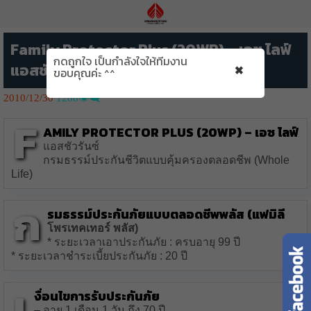
Family Protector Plus (20WP) – เอซ ไลฟ์
กดถูกใจ เป็นกำลังใจให้ทีมงาน
×
แอสชัวรันซ์
ขอบคุณค่ะ ^^
2010/12/30
1288👁️‍🗨️
F
amily Protector Plus (20WP)
– เอซ ไลฟ์
แอสชัวรันซ์
กรมธรรม์ประกันชีวิตแบบคุ้มครองตลอดชีพ (Whole
Life)
ก
รมธรรม์ประกันภัยแบบตลอดชีพพลัส (แฟมิลี
โพรเทคเทอร์ พลัส)
* ระยะเวลาเอาประกันภัย : ครบอายุ 99 ปี
* ระยะเวลาชำระเบี้ยประกันภัย : 20 ปี
เ
งื่อนไขการรับประกันภัย
– อายุ 1 เดือน 1 วัน ถึง 70 ปี