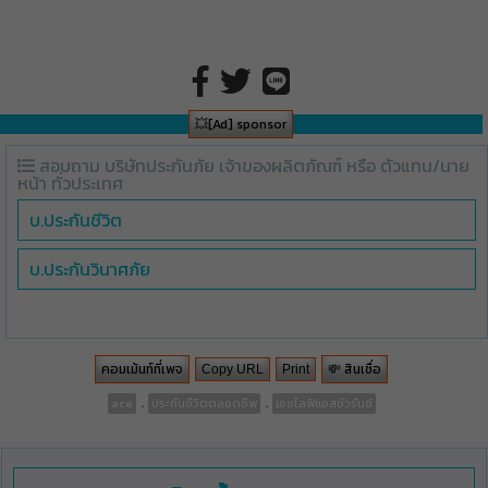
💥[Ad] sponsor
สอบถาม บริษัทประกันภัย เจ้าของผลิตภัณฑ์ หรือ ตัวแทน/นาย
หน้า ทั่วประเทศ
บ.ประกันชีวิต
บ.ประกันวินาศภัย
คอมเม้นท์ที่เพจ
💸 สินเชื่อ
Copy URL
Print
.
.
ace
ประกันชีวิตตลอดชีพ
เอซไลฟ์แอสชัวรันซ์