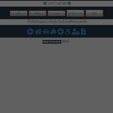
บทความล่าสุด
50
Grid
List
ค่าห้อง รพ.
คลิป
เว็บไซต์ข้อมูลประกันภัย อินชัวรันส์ไทยดอทเน็ท
RSS