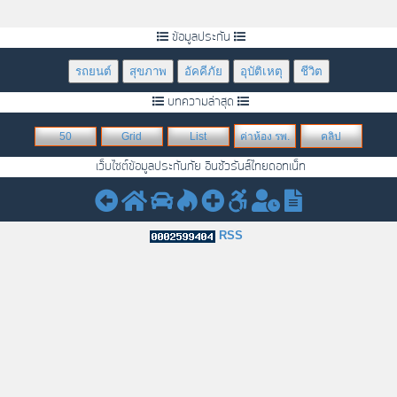
ข้อมูลประกัน
รถยนต์
สุขภาพ
อัคคีภัย
อุบัติเหตุ
ชีวิต
บทความล่าสุด
50
Grid
List
ค่าห้อง รพ.
คลิป
เว็บไซต์ข้อมูลประกันภัย อินชัวรันส์ไทยดอทเน็ท
RSS