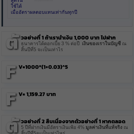
สูตรนี้
ใช้ได้
เมื่ออัตราผลตอบแทนเท่ากันทุกปี
ตั
วอย่างที่ 1
ถ้าเรานำเงิน 1,000 บาท ไปฝาก
ธนาคารได้ดอกเบี้ย 3 % ต่อปี
เงินของเราในบัญชี
ณ
สิ้นปีที่5 จะเป็นเท่าไร
F
V=1000*(1+0.03)^5
F
V= 1,159.27 บาท
ตั
วอย่างที่ 2
สืบเนื่องจากตัวอย่างที่ 1 หากตลอด
5 ปีที่ฝากเงินมีอัตราเงินเฟ้อ 4%
มูลค่าเงินที่แท้จริง
ณ
สิ้นปีที่5จะเป็นเท่าไหร่