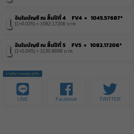
เ
งินในบัญชี ณ สิ้นปีที่ 4 FV4 = 1045.57687*
(1+0.035) = 1082.17206 บาท
เ
งินในบัญชี ณ สิ้นปีที่ 5 FV5 = 1082.17206*
(1+0.045) = 1130.8698 บาท
การเงิน การลงทุน ธุรกิจ
LINE
Facebook
TWITTER