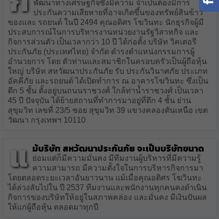
ก
พัฒนาทางเศรษฐกิจซึ่งมีความ จำเป็นต้องมีการ
ประกันความเสียหายที่อาจเกิดขึ้นของทรัพย์สินข้าว
ของและ รถยนต์ ในปี 2494 คุณอดิศร โฆวินทะ นักธุรกิจผู้มี
ประสบการณ์ในการบริหารงานหน่วยงานรัฐวิสาหกิจ และ
กิจการส่วนตัว เป็นเวลากว่า 10 ปี ได้ก่อตั้ง บริษัท วิคเตอรี
ประกันภัย (ประเทศไทย) จำกัด ดำรงตำแหน่งกรรมการผู้
อำนวยการ โดย ตัวท่านและสมาชิกในครอบครัวเป็นผู้ถือหุ้น
ใหญ่ บริษัท สหวัฒนาประกันภัย รับ ประกันวินาศภัย ประเภท
อัคคีภัย และรถยนต์ ได้เปิดทำการ ณ อาคารโฆวินทะ ซึ่งเป็น
ตึก 5 ชั้น ตั้งอยู่บนถนนราชวงศ์ ใกล้ท่าน้ำราชวงศ์ เป็นเวลา
45 ปี ปัจจุบัน ได้ย้ายสถานที่ทำการมาอยู่ที่ตึก 4 ชั้น ย่าน
สุขุมวิท เลขที่ 23/5 ซอย สุขุมวิท 39 แขวงคลองตันเหนือ เขต
วัฒนา กรุงเทพฯ 10110
แ
ม้บริษัท สหวัฒนาประกันภัย จะเป็นบริษัทขนาด
ย่อมแต่ก็มีความมั่นคง มีทีมงานผู้บริหารที่มีความรู้
ความสามารถ มีความตั้งใจในการบริหารกิจการมา
โดยตลอดระยะเวลาอันยาวนาน แม้เมื่อคุณอดิศร โฆวินทะ
ได้ล่วงลับไปใน ปี 2537 ทีมงานและพนักงานทุกคนคงดำเนิน
กิจการของบริษัทให้อยู่ในสภาพคล่อง และมั่นคง มีเงินปันผล
ให้แก่ผู้ถือหุ้น ตลอดมาทุกปี