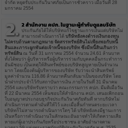
จำกัด หยุดรับประกันวินาศภัยเป็นการชั่วคราว เมื่อวันที่ 28
มกราคม 2554
2.
2 สำนักงาน คปภ. ในฐานะผู้กำกับดูแลบริษัท
ประกันภัยได้ให้บริษัทแก้ไขฐานะการเงินแต่บริษัทไม่
สามารถดำเนินการได้
บริษัทยังคงดำรงเงินกองทุน
ไม่ครบถ้วนตามกฎหมาย จัดสรรทรัพย์สินไม่เพียงพอกับหนี้
สินและภาระผูกพันต่อเจ้าหนี้ของบริษัท ซึ่งมีหนี้สินเกินกว่า
ทรัพย์สิน
ณ วันที่ 31 มกราคม 2554 จำนวน 24.61 ล้านบาท
ทั้งได้พบว่า ผู้บริหารหรือผู้บริหารร่วมกับบุคคลอื่นกระทำการ
อันมิชอบ เป็นเหตุให้สินทรัพย์ของบริษัทสูญหายเป็นจำนวน
มาก โดยเบื้องต้นผู้บริหารของบริษัท รับว่าจะนำสินทรัพย์
มูลค่าจำนวน 116.86 ล้านบาทคืนกลับมาเป็นของบริษัท โดย
นำฝากประจำไว้กับสถาบันการเงิน ภายในวันที่ 31 มีนาคม
2554 และบริษัทรับทราบว่า คณะกรรมการ คปภ. มีมติเมื่อวัน
ที่ 22 มีนาคม 2554 เห็นชอบให้สำนักงาน คปภ. เสนอเพิกถอน
ใบอนุญาตประกอบธุรกิจประกันวินาศภัยทันที หากบริษัทไม่
ดำเนินการตามคำมั่นที่ให้ไว้ และเมื่อสิ้นกำหนดระยะเวลา
บริษัทก็ไม่สามารถดำเนินการใดๆ ได้ บริษัทยังคงมีฐานะการ
เงินหรือการดำเนินงานในลักษณะอันอาจทำให้เกิดความเสีย
หายแก่ผู้เอาประกันภัยหรือประชาชน อาศัยอำนาจตาม
มาตรา 59 แห่งพระราชบัญญัติประกันวินาศภัย พ.ศ. 2535