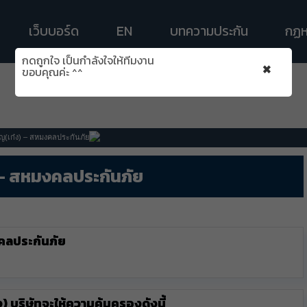
เว็บบอร์ด
EN
บทความประกัน
กฏห
กดถูกใจ เป็นกำลังใจให้ทีมงาน
×
ขอบคุณค่ะ ^^
(เก๋ง) – สหมงคลประกันภัย
– สหมงคลประกันภัย
คลประกันภัย
 บริษัทจะให้ความคุ้มครองดังนี้