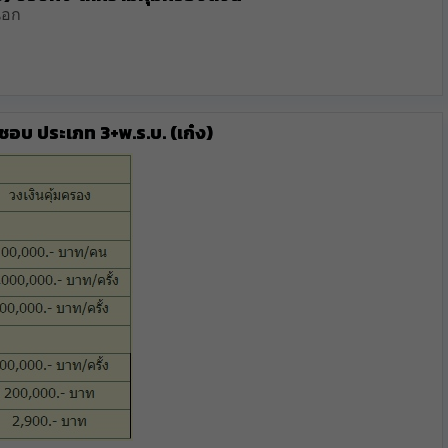
นอก
อบ ประเภท 3+พ.ร.บ. (เก๋ง)