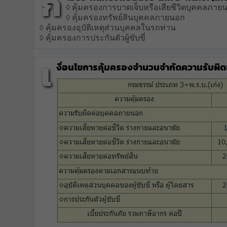
ก
◊ คุ้มครองการบาดเจ็บหรือเสียชีวิตบุคคลภาย
◊ คุ้มครองทรัพย์สินบุคคลภายนอก
◊ คุ้มครองอุบัติเหตุส่วนบุคคลในรถท่าน
◊ คุ้มครองการประกันตัวผู้ขับขี่
เ
งื่อนไขการคุ้มครองจำนวนจำกัดความรับผิดช