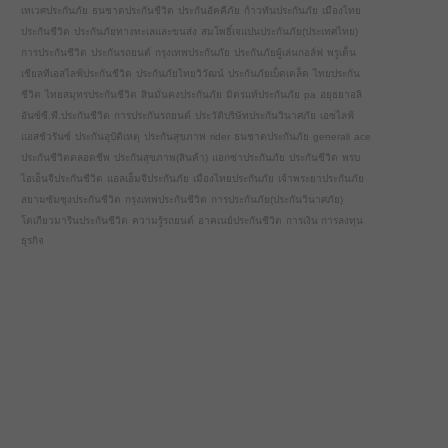
เทเวศประกันภัย
ธนชาตประกันชีวิต
ประกันอัคคีภัย
ก้าวทันประกันภัย
เมืองไทย
ประกันชีวิต
ประกันภัยทางทะเลและขนส่ง
สมโพธิ์เจแปนประกันภัย(ประเทศไทย)
การประกันชีวิต
ประกันรถยนต์
กรุงเทพประกันภัย
ประกันภัยผู้เล่นกอล์ฟ
พรูเด็น
เชียลทีเอสไลฟ์ประกันชีวิต
ประกันภัยไทยวิวัฒน์
ประกันภัยเบ็ดเตล็ด
ไทยประกัน
ชีวิต
ไทยสมุทรประกันชีวิต
สินมั่นคงประกันภัย
มิตรแท้ประกันภัย
pa
อยุธยาอลิ
อันซ์ซี.พี.ประกันชีวิต
การประกันรถยนต์
ประวัติบริษัทประกันวินาศภัย
เอซไลฟ์
แอสชัวรันซ์
ประกันอุบัติเหตุ
ประกันสุขภาพ
rider
ธนชาตประกันภัย
generali
ace
ประกันชีวิตตลอดชีพ
ประกันสุขภาพ(สินค้า)
แอกซ่าประกันภัย
ประกันชีวิต
พรบ
ไอเอ็นจีประกันชีวิต
แอลเอ็มจีประกันภัย
เมืองไทยประกันภัย
เจ้าพระยาประกันภัย
สยามซัมซุงประกันชีวิต
กรุงเทพประกันชีวิต
การประกันภัย(ประกันวินาศภัย)
โตเกียวมารีนประกันชีวิต
ความรู้รถยนต์
อาคเนย์ประกันชีวิต
การเงิน การลงทุน
ธุรกิจ