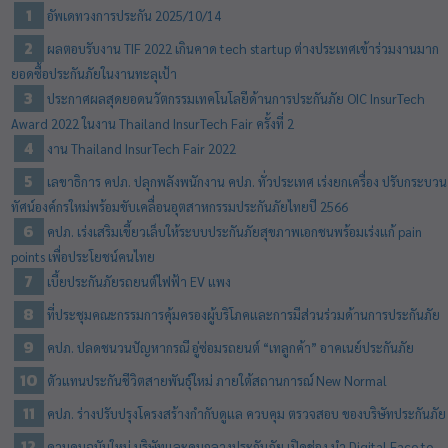
อัพเดทวงการประกัน 2025/10/14
ผลตอบรับงาน TIF 2022 เกินคาด tech startup ต่างประเทศเข้าร่วมงานมาก
ยอดซื้อประกันภัยในงานทะลุเป้า
ประกาศผลสุดยอดนวัตกรรมเทคโนโลยีด้านการประกันภัย OIC InsurTech
Award 2022 ในงาน Thailand InsurTech Fair ครั้งที่ 2
งาน Thailand InsurTech Fair 2022
เลขาธิการ คปภ. ปลุกพลังพนักงาน คปภ. ทั่วประเทศ เร่งยกเครื่อง ปรับกระบวน
ทัศน์องค์กรใหม่พร้อมขับเคลื่อนอุตสาหกรรมประกันภัยไทยปี 2566
คปภ. เร่งเสริมเขี้ยวเล็บให้ระบบประกันภัยสุขภาพเอกชนพร้อมเร่งแก้ pain
points เพื่อประโยชน์คนไทย
เบี้ยประกันภัยรถยนต์ไฟฟ้า EV แพง
ที่ประชุมคณะกรรมการคุ้มครองผู้บริโภคและการมีส่วนร่วมด้านการประกันภัย
คปภ. ปลดชนวนปัญหากรณี อู่ซ่อมรถยนต์ “เทลูกค้า” อาคเนย์ประกันภัย
ตัวแทนประกันชีวิตสายพันธุ์ใหม่ ภายใต้สถานการณ์ New Normal
คปภ. ร่างปรับปรุงโครงสร้างกำกับดูแล ควบคุม ตรวจสอบ ของบริษัทประกันภัย
ควบคุมฉบับใหม่ บริษัทและคนกลางประกันภัย เปิดช่อง นำ Digital Face to