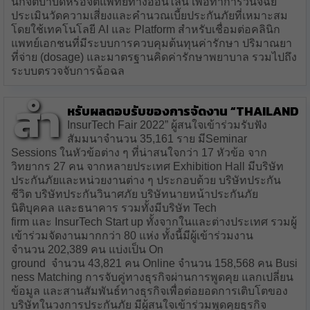
นักจิตบำบัดหรือจิตแพทย์ทางออนไลน์ เพื่อทำการวินิจฉัย
ประเมินวัดความเสี่ยงและคำนวณเบี้ยประกันภัยที่เหมาะสม
โดยใช้เทคโนโลยี AI และ Platform สำหรับเชื่อมต่อคลินิก
แพทย์เอกชนที่มีระบบการควบคุมต้นทุนค่ารักษา ปริมาณยา
ที่จ่าย (dosage) และมาตรฐานคิดค่ารักษาพยาบาล รวมไปถึง
ระบบตรวจจับการฉ้อฉล
สำ
หรับผลตอบรับของการจัดงาน “Thailand
InsurTech Fair 2022” ผู้สนใจเข้าร่วมรับฟัง
สัมมนาจำนวน 35,161 ราย มีSeminar
Sessions ในหัวข้อต่าง ๆ ที่น่าสนใจกว่า 17 หัวข้อ จาก
วิทยากร 27 คน จากหลายประเทศ Exhibition Hall มีบริษัท
ประกันภัยและหน่วยงานต่าง ๆ ประกอบด้วย บริษัทประกัน
ชีวิต บริษัทประกันวินาศภัย บริษัทนายหน้าประกันภัย
นิติบุคคล และธนาคาร รวมทั้งมีบริษัท Tech
firm และ InsurTech Start up ทั้งจากในและต่างประเทศ รวมผู้
เข้าร่วมจัดงานมากกว่า 80 แห่ง ทั้งนี้มีผู้เข้าร่วมงาน
จำนวน 202,389 คน แบ่งเป็น On
ground จำนวน 43,821 คน Online จำนวน 158,568 คน Busi
ness Matching การจับคู่ทางธุรกิจผ่านการพูดคุย แลกเปลี่ยน
ข้อมูล และสานสัมพันธ์ทางธุรกิจเพื่อต่อยอดการเติบโตของ
บริษัทในวงการประกันภัย มีผู้สนใจเข้าร่วมพูดคุยธุรกิจ