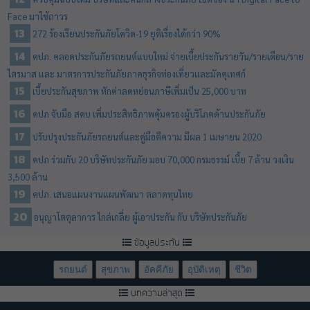
Face มาใช้ถาวร
272 ร้องเรียนประกันภัยโควิด-19 ยุติเรื่องได้กว่า 90%
คปภ. คลอดประกันภัยรถยนต์แบบใหม่ จ่ายเบี้ยประกันรายวัน/รายเดือน/ราย
ไตรมาส และ มาตรการประกันภัยภาคธุรกิจท่องเที่ยวและมัคคุเทศก์
เบี้ยประกันสุขภาพ หักค่าลดหย่อนภาษีเพิ่มเป็น 25,000 บาท
คปภ จับมือ สคบ เพิ่มประสิทธิภาพคุ้มครองผู้บริโภคด้านประกันภัย
ปรับปรุงประกันภัยรถยนต์และคู่มือตีความ มีผล 1 เมษายน 2020
คปภ ร่วมกับ 20 บริษัทประกันภัย มอบ 70,000 กรมธรรม์ เบี้ย 7 ล้าน วงเงิน
3,500 ล้าน
คปภ. เสนอแผนงานแผนพัฒนา ตลาดทุนไทย
อนุญาโตตุลาการ ไกล่เกลี่ย ผู้เอาประกัน กับ บริษัทประกันภัย
ข้อมูลประกัน
รถยนต์
สุขภาพ
อัคคีภัย
อุบัติเหตุ
ชีวิต
บทความล่าสุด