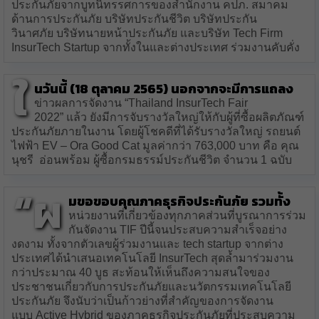
ประกันภัยจากบูทนิทรรศการของสำนักงาน คปภ. สมาคม
ด้านการประกันภัย บริษัทประกันชีวิต บริษัทประกัน
วินาศภัย บริษัทนายหน้าประกันภัย และบริษัท Tech Firm
InsurTech Startup จากทั้งในและต่างประเทศ ร่วมงานคับคั่ง
ใ
นวันนี้ (18 ตุลาคม 2565) นอกจากจะมีการแถลง
ข่าวผลการจัดงาน “Thailand InsurTech Fair
2022” แล้ว ยังมีการจับรางวัลใหญ่ให้กับผู้ที่ซื้อผลิตภัณฑ์
ประกันภัยภายในงาน โดยผู้โชคดีที่ได้รับรางวัลใหญ่ รถยนต์
ไฟฟ้า EV – Ora Good Cat มูลค่ากว่า 763,000 บาท คือ คุณ
นุชรี อ่อนพร้อม ผู้ซื้อกรมธรรม์ประกันชีวิต จำนวน 1 ฉบับ
“ผ
มขอขอบคุณภาคธุรกิจประกันภัย รวมทั้ง
หน่วยงานที่เกี่ยวข้องทุกภาคส่วนที่บูรณาการร่วม
กันจัดงาน TIF ปีนี้จนประสบความสำเร็จอย่าง
งดงาม ทั้งจากตัวเลขผู้ร่วมงานและ tech startup จากต่าง
ประเทศได้นำเสนอเทคโนโลยี InsurTech สุดล้ำมาร่วมงาน
กว่าประมาณ 40 บูธ สะท้อนให้เห็นถึงความสนใจของ
ประชาชนเกี่ยวกับการประกันภัยและนวัตกรรมเทคโนโลยี
ประกันภัย จึงนับว่าเป็นก้าวย่างที่สำคัญของการจัดงาน
แบบ Active Hybrid ของภาคธุรกิจประกันภัยที่ประสบความ