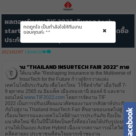
ผลตอบรับงาน TIF 2022 เกินคาด tech
กดถูกใจ เป็นกำลังใจให้ทีมงาน
×
startup ต่างประเทศเข้าร่วมงานมาก ยอดซื้อ
ขอบคุณค่ะ ^^
ประกันภัยในงานทะลุเป้า
2023/02/07
1494610👁️‍🗨️
ง
าน “Thailand InsurTech Fair 2022” ภาย
ใต้แนวคิด “Reshaping Insurance to the Multiverse of
InsurTech for the Future ก้าวสู่จักรวาลแห่ง
เทคโนโลยีประกันภัย เพื่อโลกใหม่ ไร้ขีดจํากัด” เมื่อวันที่ 7-
9 ตุลาคม 2565 ณ อิมแพ็ค เมืองทองธานี ฮอลล์ 6 และทาง
ออนไลน์
www.TIF2022.com
โดยการจัดงาน TIF
2022 เป็นการปรับเปลี่ยนแนวคิดของงานจากสัปดาห์ประกัน
ภัยไปสู่งาน Thailand InsurTech Fair ที่ขยายขอบเขตไปสู่
เรื่องนวัตกรรมและเทคโนโลยีด้านการประกันภัย ถือเป็น
แนวคิดใหม่ ซึ่งในปีนี้ได้จัดเป็นครั้งที่สองโดยได้ปรับรูปแบบ
งานให้เป็นแบบ Active Hybrid เนื่องจากสถานการณ์โควิดได้
คลี่คลายลง ประชาชนที่สนใจอยากเข้าชมงาน