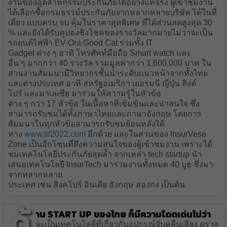
งานของอุตสาหกรรมประกันภัยได้อย่างแท้จริง ผู้เข้าชมงาน
ได้เลือกซื้อกรมธรรม์ประกันภัยจากหลากหลายบริษัท ได้ในที่
เดียว แบบครบ จบ คุ้มในราคาสุดพิเศษ ที่ได้ส่วนลดสูงสุด 30
% และยังได้รับคูปองชิงโชคของรางวัลมากมายไม่ว่าจะเป็น
รถยนต์ไฟฟ้า EV-Ora Good Cat รวมทั้ง IT
Gadget ต่าง ๆ อาทิ โทรศัพท์มือถือ Smart watch และ
อื่น ๆ มากกว่า 40 รางวัล รวมมูลค่ากว่า 1,600,000 บาท ใน
ส่วนงานสัมมนามีวิทยากรชั้นนำระดับแนวหน้าจากทั้งไทย
และต่างประเทศ อาทิ สหรัฐอเมริกา เยอรมนี ญี่ปุ่น สิงค์
โปร์ และมาเลเซีย มาร่วมให้ความรู้ในหัวข้อ
ต่าง ๆ กว่า 17 หัวข้อ ในเนื้อหาที่เข้มข้นและน่าสนใจ ซึ่ง
สามารถรับชมได้ทั้งภาษาไทยและภาษาอังกฤษ โดยการ
สัมมนาในทุกหัวข้อสามารถรับชมย้อนหลังได้
ทาง
www.tif2022.com
อีกด้วย และในส่วนของ InsurVese
Zone เป็นอีกโซนที่ดึงความสนใจของผู้เข้าชมงาน เพราะได้
ชมเทคโนโลยีประกันภัยสุดล้ำ จากเหล่า tech startup นำ
เสนอเทคโนโลยี InsurTech มาร่วมงานทั้งหมด 40 บูธ ซึ่งมา
จากหลากหลาย
ประเทศ เช่น สิงคโปร์ อินเดีย อังกฤษ ฮ่องกง เป็นต้น
ด้
าน Start up ของไทย ก็มีความโดดเด่นไม่ว่า
จะเป็นเทคโนโลยีที่เกี่ยวกับอุปกรณ์จับคลื่นเสียง ตรวจ