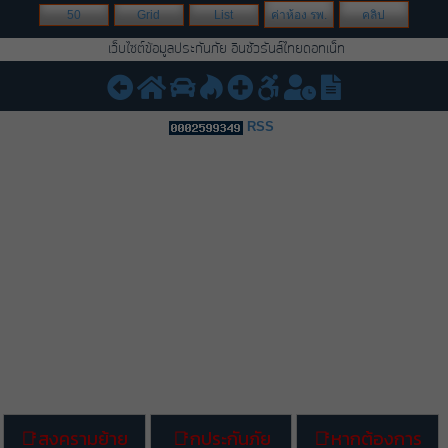
50
Grid
List
ค่าห้อง รพ.
คลิป
เว็บไซต์ข้อมูลประกันภัย อินชัวรันส์ไทยดอทเน็ท
RSS
สงครามย้าย
กประกันภัย
หากต้องการ