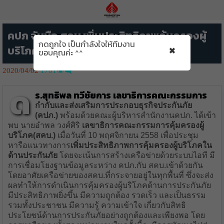
คปภ จับมือ สคบ เพิ่มประสิทธิภาพคุ้มครองผู้
กดถูกใจ เป็นกำลังใจให้ทีมงาน
×
บริโภคด้านประกันภัย
ขอบคุณค่ะ ^^
2020/04/02
1701👁️‍🗨️
ด
ร.สุทธิพล ทวีชัยการ
เลขาธิการคณะกรรมการ
กำกับและส่งเสริมการประกอบธุรกิจประกันภัย
(คปภ.)
พร้อมด้วยคณะผู้บริหารสำนักงานคปภ. ได้เข้า
พบ นายอำพล วงศ์ศิริ
เลขาธิการคณะกรรมการคุ้มครองผู้
บริโภค(สคบ.)
เมื่อวันที่ 10 พฤศจิกายน 2558 เพื่อประชุม
หารือแนวทางการ
เพิ่มประสิทธิภาพการคุ้มครองผู้บริโภคใน
ด้านประกันภัย
โดยจะเน้นการสร้างเครือข่ายด้วยระบบไอที มี
การเชื่อมโยงฐานข้อมูลระหว่าง คปภ.กับ สคบ.เข้าด้วยกัน
โดยอาศัยเครือข่ายของสคบ.ที่กระจายอยู่ในทุกพื้นที่ ซึ่งจะส่ง
ผลทำให้การดำเนินการคุ้มครองผู้บริโภคด้านการประกันภัย
มีประสิทธิภาพยิ่งขึ้น มีความถูกต้อง รวดเร็ว และเป็นธรรม
รวมทั้งประชาชน มีความรู้ ความเข้าใจ เกี่ยวกับสิทธิ
ประโยชน์ด้านการประกันภัยอย่างถูกต้องและเพียงพอ โดย