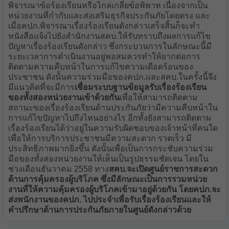
พิจารณาข้อร้องเรียนหรือไกล่เกลี่ยข้อพิพาท เนื่องจากเป็น
หน่วยงานที่กำกับและส่งเสริมธุรกิจประกันภัยโดยตรง และ
เมื่อคปภ.พิจารณาเรื่องร้องเรียนดังกล่าวเสร็จสิ้นก็จะทำ
หนังสือแจ้งไปยังสำนักงานสคบ.ให้รับทราบถึงผลการแก้ไข
ปัญหาเรื่องร้องเรียนดังกล่าว ซึ่งกระบวนการในลักษณะนี้มี
ระยะเวลาการดำเนินงานอยู่พอสมควรทำให้ยากต่อการ
ติดตามความคืบหน้าในการแก้ไขความเดือดร้อนของ
ประชาชน ดังนั้นความร่วมมือของคปภ.และสคบ.ในครั้งนี้จึง
มีแนวคิดที่จะมีการ
เชื่อมระบบฐานข้อมูลรับเรื่องร้องเรียน
ของทั้งสองหน่วยงานเข้าด้วยกัน
เพื่อให้สามารถติดตาม
สถานะของเรื่องร้องเรียนด้านประกันภัยว่ามีความคืบหน้าใน
การแก้ไขปัญหาไปถึงไหนอย่างไร อีกทั้งยังสามารถติดตาม
เรื่องร้องเรียนได้ว่าอยู่ในความรับผิดชอบของเจ้าหน้าที่คนใด
เพื่อให้การบริการประชาชนมีความสะดวก รวดเร็ว มี
ประสิทธิภาพมากยิ่งขึ้น ดังนั้นเพื่อเป็นการกระชับความร่วม
มือของทั้งสองหน่วยงานให้เห็นเป็นรูปธรรมชัดเจน โดยใน
ช่วงเดือนธันวาคม 2558 ทาง
สคบ.จะเปิดศูนย์ราชการสะดวก
ด้านการคุ้มครองผู้บริโภค ซึ่งมีลักษณะเป็นการรวมหน่วย
งานที่ให้ความคุ้มครองผู้บริโภคเข้ามาอยู่ด้วยกัน โดยคปภ.จะ
ส่งพนักงานของคปภ. ไปประจำเพื่อรับเรื่องร้องเรียนและให้
คำปรึกษาด้านการประกันภัยภายในศูนย์ดังกล่าวด้วย