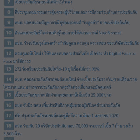
เบี้ยประกันภัยรถยนต์ไฟฟ้า EV แพง
ที่ประชุมคณะกรรมการคุ้มครองผู้บริโภคและการมีส่วนร่วมด้านการประกันภัย
คปภ. ปลดชนวนปัญหากรณี อู่ซ่อมรถยนต์ “เทลูกค้า” อาคเนย์ประกันภัย
ตัวแทนประกันชีวิตสายพันธุ์ใหม่ ภายใต้สถานการณ์ New Normal
คปภ. ร่างปรับปรุงโครงสร้างกำกับดูแล ควบคุม ตรวจสอบ ของบริษัทประกันภัย
ควบคุมฉบับใหม่ บริษัทและคนกลางประกันภัย เปิดช่อง นำ Digital Face to
Face มาใช้ถาวร
272 ร้องเรียนประกันภัยโควิด-19 ยุติเรื่องได้กว่า 90%
คปภ. คลอดประกันภัยรถยนต์แบบใหม่ จ่ายเบี้ยประกันรายวัน/รายเดือน/ราย
ไตรมาส และ มาตรการประกันภัยภาคธุรกิจท่องเที่ยวและมัคคุเทศก์
เบี้ยประกันสุขภาพ หักค่าลดหย่อนภาษีเพิ่มเป็น 25,000 บาท
คปภ จับมือ สคบ เพิ่มประสิทธิภาพคุ้มครองผู้บริโภคด้านประกันภัย
ปรับปรุงประกันภัยรถยนต์และคู่มือตีความ มีผล 1 เมษายน 2020
คปภ ร่วมกับ 20 บริษัทประกันภัย มอบ 70,000 กรมธรรม์ เบี้ย 7 ล้าน วงเงิน
3,500 ล้าน