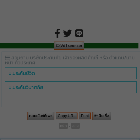
💥[Ad] sponsor
สอบถาม บริษัทประกันภัย เจ้าของผลิตภัณฑ์ หรือ ตัวแทน/นาย
หน้า ทั่วประเทศ
บ.ประกันชีวิต
บ.ประกันวินาศภัย
คอมเม้นท์ที่เพจ
💸 สินเชื่อ
Copy URL
Print
.
คปภ
สคบ