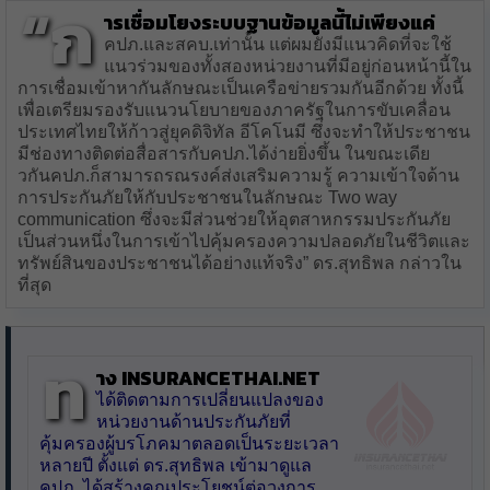
“ก
ารเชื่อมโยงระบบฐานข้อมูลนี้ไม่เพียงแค่
คปภ.และสคบ.เท่านั้น แต่ผมยังมีแนวคิดที่จะใช้
แนวร่วมของทั้งสองหน่วยงานที่มีอยู่ก่อนหน้านี้ใน
การเชื่อมเข้าหากันลักษณะเป็นเครือข่ายรวมกันอีกด้วย ทั้งนี้
เพื่อเตรียมรองรับแนวนโยบายของภาครัฐในการขับเคลื่อน
ประเทศไทยให้ก้าวสู่ยุคดิจิทัล อีโคโนมี ซึ่งจะทำให้ประชาชน
มีช่องทางติดต่อสื่อสารกับคปภ.ได้ง่ายยิ่งขึ้น ในขณะเดีย
วกันคปภ.ก็สามารถรณรงค์ส่งเสริมความรู้ ความเข้าใจด้าน
การประกันภัยให้กับประชาชนในลักษณะ Two way
communication ซึ่งจะมีส่วนช่วยให้อุตสาหกรรมประกันภัย
เป็นส่วนหนึ่งในการเข้าไปคุ้มครองความปลอดภัยในชีวิตและ
ทรัพย์สินของประชาชนได้อย่างแท้จริง” ดร.สุทธิพล กล่าวใน
ที่สุด
ท
าง insurancethai.net
ได้ติดตามการเปลี่ยนแปลงของ
หน่วยงานด้านประกันภัยที่
คุ้มครองผู้บรโภคมาตลอดเป็นระยะเวลา
หลายปี ตั้งแต่ ดร.สุทธิพล เข้ามาดูแล
คปภ. ได้สร้างคุณประโยชน์ต่อวงการ