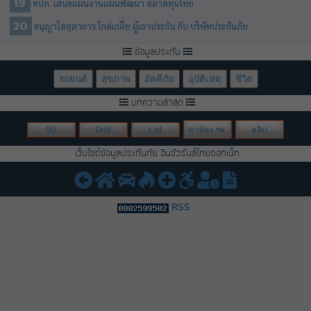
คปภ. เสนอแผนงานแผนพัฒนา ตลาดทุนไทย
อนุญาโตตุลาการ ไกล่เกลี่ย ผู้เอาประกัน กับ บริษัทประกันภัย
ข้อมูลประกัน
รถยนต์
สุขภาพ
อัคคีภัย
อุบัติเหตุ
ชีวิต
บทความล่าสุด
50
Grid
List
ค่าห้อง รพ.
คลิป
เว็บไซต์ข้อมูลประกันภัย อินชัวรันส์ไทยดอทเน็ท
RSS