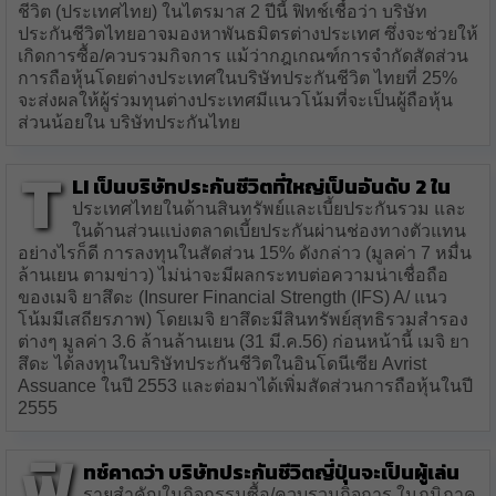
ชีวิต (ประเทศไทย) ในไตรมาส 2 ปีนี้ ฟิทช์เชื่อว่า บริษัท
ประกันชีวิตไทยอาจมองหาพันธมิตรต่างประเทศ ซึ่งจะช่วยให้
เกิดการซื้อ/ควบรวมกิจการ แม้ว่ากฎเกณฑ์การจำกัดสัดส่วน
การถือหุ้นโดยต่างประเทศในบริษัทประกันชีวิต ไทยที่ 25%
จะส่งผลให้ผู้ร่วมทุนต่างประเทศมีแนวโน้มที่จะเป็นผู้ถือหุ้น
ส่วนน้อยใน บริษัทประกันไทย
T
LI เป็นบริษัทประกันชีวิตที่ใหญ่เป็นอันดับ 2 ใน
ประเทศไทยในด้านสินทรัพย์และเบี้ยประกันรวม และ
ในด้านส่วนแบ่งตลาดเบี้ยประกันผ่านช่องทางตัวแทน
อย่างไรก็ดี การลงทุนในสัดส่วน 15% ดังกล่าว (มูลค่า 7 หมื่น
ล้านเยน ตามข่าว) ไม่น่าจะมีผลกระทบต่อความน่าเชื่อถือ
ของเมจิ ยาสึดะ (Insurer Financial Strength (IFS) A/ แนว
โน้มมีเสถียรภาพ) โดยเมจิ ยาสึดะมีสินทรัพย์สุทธิรวมสำรอง
ต่างๆ มูลค่า 3.6 ล้านล้านเยน (31 มี.ค.56) ก่อนหน้านี้ เมจิ ยา
สึดะ ได้ลงทุนในบริษัทประกันชีวิตในอินโดนีเซีย Avrist
Assuance ในปี 2553 และต่อมาได้เพิ่มสัดส่วนการถือหุ้นในปี
2555
ฟิ
ทช์คาดว่า บริษัทประกันชีวิตญี่ปุ่นจะเป็นผู้เล่น
รายสำคัญในกิจกรรมซื้อ/ควบรวมกิจการ ในภูมิภาค