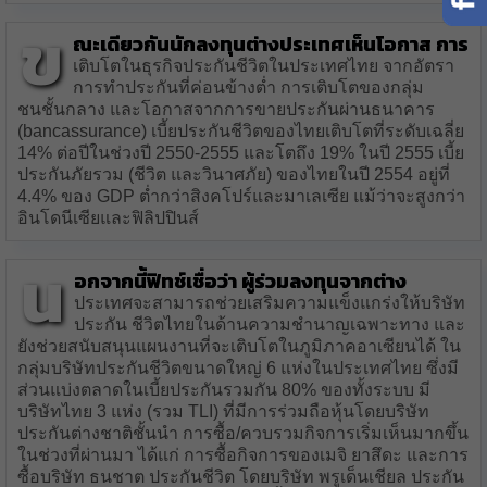
ข
ณะเดียวกันนักลงทุนต่างประเทศเห็นโอกาส การ
เติบโตในธุรกิจประกันชีวิตในประเทศไทย จากอัตรา
การทำประกันที่ค่อนข้างต่ำ การเติบโตของกลุ่ม
ชนชั้นกลาง และโอกาสจากการขายประกันผ่านธนาคาร
(bancassurance) เบี้ยประกันชีวิตของไทยเติบโตที่ระดับเฉลี่ย
14% ต่อปีในช่วงปี 2550-2555 และโตถึง 19% ในปี 2555 เบี้ย
ประกันภัยรวม (ชีวิต และวินาศภัย) ของไทยในปี 2554 อยู่ที่
4.4% ของ GDP ต่ำกว่าสิงคโปร์และมาเลเซีย แม้ว่าจะสูงกว่า
อินโดนีเซียและฟิลิปปินส์
น
อกจากนี้ฟิทช์เชื่อว่า ผู้ร่วมลงทุนจากต่าง
ประเทศจะสามารถช่วยเสริมความแข็งแกร่งให้บริษัท
ประกัน ชีวิตไทยในด้านความชำนาญเฉพาะทาง และ
ยังช่วยสนับสนุนแผนงานที่จะเติบโตในภูมิภาคอาเซียนได้ ใน
กลุ่มบริษัทประกันชีวิตขนาดใหญ่ 6 แห่งในประเทศไทย ซึ่งมี
ส่วนแบ่งตลาดในเบี้ยประกันรวมกัน 80% ของทั้งระบบ มี
บริษัทไทย 3 แห่ง (รวม TLI) ที่มีการร่วมถือหุ้นโดยบริษัท
ประกันต่างชาติชั้นนำ การซื้อ/ควบรวมกิจการเริ่มเห็นมากขึ้น
ในช่วงที่ผ่านมา ได้แก่ การซื้อกิจการของเมจิ ยาสึดะ และการ
ซื้อบริษัท ธนชาต ประกันชีวิต โดยบริษัท พรูเด็นเชียล ประกัน