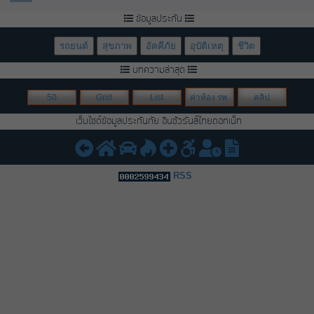
ข้อมูลประกัน
รถยนต์
สุขภาพ
อัคคีภัย
อุบัติเหตุ
ชีวิต
บทความล่าสุด
50
Grid
List
ค่าห้อง รพ.
คลิป
เว็บไซต์ข้อมูลประกันภัย อินชัวรันส์ไทยดอทเน็ท
RSS