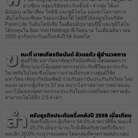
อาเซียน กลุ่มบริษัทประกันชั้นนำ 4 กลุ่ม ได้แก่
นิปปอน เมจิยาสึดะ ไดอิชิ และซูมิโตโม มองหาโอกาสการ
เติบโตในเอเชียตะวันออกเฉียงใต้ ไดอิชิได้ลงทุนในบริษัท
Panin Life ในอินโดนีเซีย ในเดือนมิถุนายนปีนี้ และซูมิโตโม
ได้ลงทุนใน Bao Viet Holdings ที่เวียดนาม ในเดือนธันวาคม
2555-ธุรกิจประกันครึ่งหลังปี 56 ยังสดใส
ข
ณะที่ นายเกียรติอนันต์ ล้วนแก้ว ผู้อำนวยการ
ศูนย์วิจัย มหาวิทยาลัยธุรกิจบัณฑิตย์ เปิดเผยผลการ
ศึกษาแนวโน้มอุตสาหกรรมประกันชีวิตและประกัน
วินาศภัยในไทย ซึ่งเป็นความร่วมมือระหว่างศูนย์วิจัย
มหาวิทยาลัยธุรกิจบัณฑิตย์ ร่วมกับสถาบันประกันภัยไทย โดย
สอบถามจากผู้บริหาร 37 คน พบว่าโอกาสทางการตลาดและ
แนวโน้มของอุตสาหกรรมประกันในประเทศไทยภาพรวมยัง
สามารถโตได้อีก 2.5-4 เท่า
สำ
หรับธุรกิจประกันครึ่งหลังปี 2556 เมื่อเทียบ
กับครึ่งปีแรก ผู้บริหาร 54.3% คาดว่าดีขึ้น ขณะที่
25.7% เห็นว่าน่าจะใกล้เคียงกับช่วงครึ่งปีแรก
และอีก 20.0% ระบุว่าจะแย่ลง โดยกลุ่มที่คาดว่าผลประกอบ