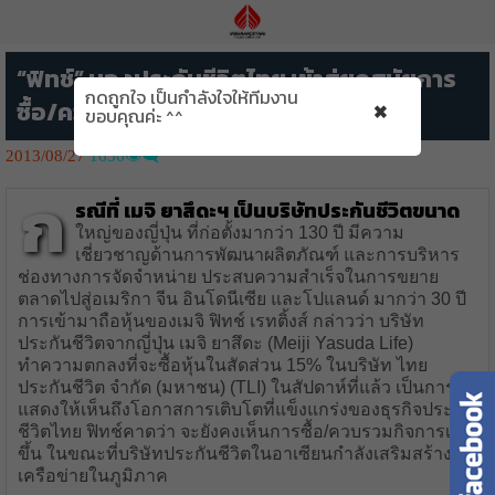
“ฟิทช์” มองประกันชีวิตไทย เข้าสู่ยุคสมัยการ
กดถูกใจ เป็นกำลังใจให้ทีมงาน
×
ซื้อ/ควบกิจการ
ขอบคุณค่ะ ^^
2013/08/27
1636👁️‍🗨️
ก
รณีที่ เมจิ ยาสึดะฯ เป็นบริษัทประกันชีวิตขนาด
ใหญ่ของญี่ปุ่น ที่ก่อตั้งมากว่า 130 ปี มีความ
เชี่ยวชาญด้านการพัฒนาผลิตภัณฑ์ และการบริหาร
ช่องทางการจัดจำหน่าย ประสบความสำเร็จในการขยาย
ตลาดไปสู่อเมริกา จีน อินโดนีเซีย และโปแลนด์ มากว่า 30 ปี
การเข้ามาถือหุ้นของเมจิ ฟิทช์ เรทติ้งส์ กล่าวว่า บริษัท
ประกันชีวิตจากญี่ปุ่น เมจิ ยาสึดะ (Meiji Yasuda Life)
ทำความตกลงที่จะซื้อหุ้นในสัดส่วน 15% ในบริษัท ไทย
ประกันชีวิต จำกัด (มหาชน) (TLI) ในสัปดาห์ที่แล้ว เป็นการ
แสดงให้เห็นถึงโอกาสการเติบโตที่แข็งแกร่งของธุรกิจประกัน
ชีวิตไทย ฟิทช์คาดว่า จะยังคงเห็นการซื้อ/ควบรวมกิจการเพิ่ม
ขึ้น ในขณะที่บริษัทประกันชีวิตในอาเซียนกำลังเสริมสร้าง
เครือข่ายในภูมิภาค