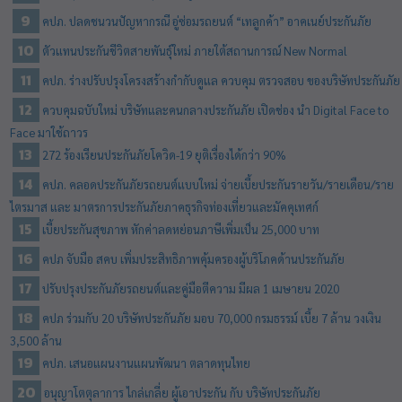
คปภ. ปลดชนวนปัญหากรณี อู่ซ่อมรถยนต์ “เทลูกค้า” อาคเนย์ประกันภัย
ตัวแทนประกันชีวิตสายพันธุ์ใหม่ ภายใต้สถานการณ์ New Normal
คปภ. ร่างปรับปรุงโครงสร้างกำกับดูแล ควบคุม ตรวจสอบ ของบริษัทประกันภัย
ควบคุมฉบับใหม่ บริษัทและคนกลางประกันภัย เปิดช่อง นำ Digital Face to
Face มาใช้ถาวร
272 ร้องเรียนประกันภัยโควิด-19 ยุติเรื่องได้กว่า 90%
คปภ. คลอดประกันภัยรถยนต์แบบใหม่ จ่ายเบี้ยประกันรายวัน/รายเดือน/ราย
ไตรมาส และ มาตรการประกันภัยภาคธุรกิจท่องเที่ยวและมัคคุเทศก์
เบี้ยประกันสุขภาพ หักค่าลดหย่อนภาษีเพิ่มเป็น 25,000 บาท
คปภ จับมือ สคบ เพิ่มประสิทธิภาพคุ้มครองผู้บริโภคด้านประกันภัย
ปรับปรุงประกันภัยรถยนต์และคู่มือตีความ มีผล 1 เมษายน 2020
คปภ ร่วมกับ 20 บริษัทประกันภัย มอบ 70,000 กรมธรรม์ เบี้ย 7 ล้าน วงเงิน
3,500 ล้าน
คปภ. เสนอแผนงานแผนพัฒนา ตลาดทุนไทย
อนุญาโตตุลาการ ไกล่เกลี่ย ผู้เอาประกัน กับ บริษัทประกันภัย