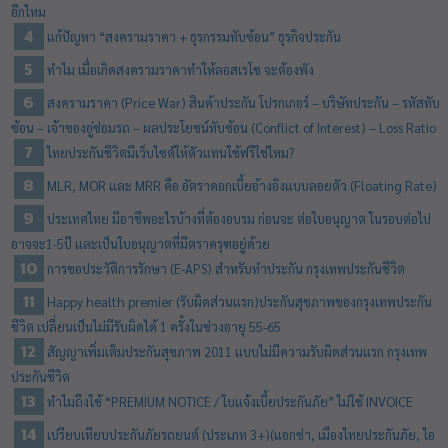
อีกไหม
แก้ปัญหา “สงครามราคา + ธุรกรรมทับซ้อน” ธุรกิจประกัน
ทำไม เมื่อเกิดสงครามราคาทำให้ลอสเรโช จะต้องพัง
สงครามราคา (Price War) สินค้าประกัน โปรกเกอร์ – บริษัทประกัน – รหัสทับ
ซ้อน – เจ้าของอู่ซ่อมรถ – ผลประโยชน์ทับซ้อน (Conflict of Interest) – Loss Ratio
ไทยประกันชีวิตมีเว็บไซต์ให้ตัวแทนใช้ฟรีใช่ไหม?
MLR, MOR และ MRR คือ อัตราดอกเบี้ยอ้างอิงแบบลอยตัว (Floating Rate)
ประเทศไทย มีอาชีพอะไรบ้างที่ต้องอบรม ก่อนจะ ต่อใบอนุญาต ในรอบต่อไป
อาจจะ1-5ปี และเป็นใบอนุญาตที่มีตราครุฑอยู่ด้วย
การขอประวัติการรักษา (E-APS) สำหรับทำประกัน กรุงเทพประกันชีวิต
Happy health premier (รับผิดส่วนแรก)​ประกันสุขภาพของกรุงเทพประกัน
ชีวิต เปลี่ยนเป็นไม่มีรับผิดได้ 1 ครั้งในช่วงอายุ 55-65
สัญญาเพิ่มเติมประกันสุขภาพ 2011 แบบไม่มีความรับผิดส่วนแรก กรุงเทพ
ประกันชีวิต
ทำไมถึงใช้ “PREMIUM NOTICE / ใบแจ้งเบี้ยประกันภัย” ไม่ใช้ INVOICE
เปรียบเทียบประกันภัยรถยนต์ (ประเภท 3+)(แอกซ่า, เมืองไทยประกันภัย, ไอ