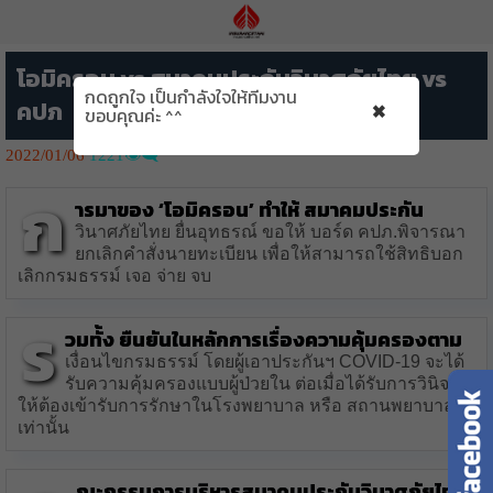
โอมิครอน vs สมาคมประกันวินาศภัยไทย vs
กดถูกใจ เป็นกำลังใจให้ทีมงาน
×
คปภ
ขอบคุณค่ะ ^^
2022/01/06
1221👁️‍🗨️
ก
ารมาของ ‘โอมิครอน’ ทำให้ สมาคมประกัน
วินาศภัยไทย ยื่นอุทธรณ์ ขอให้ บอร์ด คปภ.พิจารณา
ยกเลิกคำสั่งนายทะเบียน เพื่อให้สามารถใช้สิทธิบอก
เลิกกรมธรรม์ เจอ จ่าย จบ
ร
วมทั้ง ยืนยันในหลักการเรื่องความคุ้มครองตาม
เงื่อนไขกรมธรรม์ โดยผู้เอาประกันฯ COVID-19 จะได้
รับความคุ้มครองแบบผู้ป่วยใน ต่อเมื่อได้รับการวินิจฉัย
ให้ต้องเข้ารับการรักษาในโรงพยาบาล หรือ สถานพยาบาล
เท่านั้น
ณะกรรมการบริหารสมาคมประกันวินาศภัยไทย