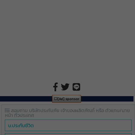
💥[Ad] sponsor
สอบถาม บริษัทประกันภัย เจ้าของผลิตภัณฑ์ หรือ ตัวแทน/นาย
หน้า ทั่วประเทศ
บ.ประกันชีวิต