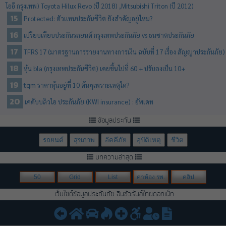
โออิ กรุงเทพ) Toyota Hilux Revo (ปี 2018) ,Mitsubishi Triton (ปี 2012)
Protected: ตัวแทนประกันชีวิต ยังสำคัญอยู่ไหม?
เปรียบเทียบประกันรถยนต์ กรุงเทพประกันภัย vs ธนชาตประกันภัย
TFRS 17 (มาตรฐานการรายงานทางการเงิน ฉบับที่ 17 เรื่อง สัญญาประกันภัย)
หุ้น bla (กรุงเทพประกันชีวิต) เคยขึ้นไปที่ 60 + ปรับลงเป็น 10+
tqm ราคาหุ้นอยู่ที่ 10 ต้นๆเพราะเหตุใด?
เคดับบลิวไอ ประกันภัย (KWI insurance) : อัพเดท
ข้อมูลประกัน
รถยนต์
สุขภาพ
อัคคีภัย
อุบัติเหตุ
ชีวิต
บทความล่าสุด
50
Grid
List
ค่าห้อง รพ.
คลิป
เว็บไซต์ข้อมูลประกันภัย อินชัวรันส์ไทยดอทเน็ท