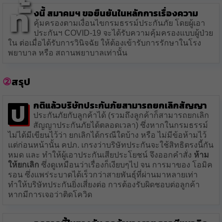
ทั้
งนี้ สมาคมฯ ขอยืนยันในหลักการเรื่องความ
คุ้มครองตามเงื่อนไขกรมธรรม์ประกันภัย โดยผู้เอา
ประกันฯ COVID-19 จะได้รับความคุ้มครองแบบผู้ป่วย
ใน ต่อเมื่อได้รับการวินิจฉัย ให้ต้องเข้ารับการรักษาในโรง
พยาบาล หรือ สถานพยาบาลเท่านั้น
สรุป
ป
กติแล้วบริษัทประกันภัยสามารถยกเลิกสัญญา
ประกันภัยกับลูกค้าได้ (รวมถึงลูกค้าก็สามารถยกเลิก
สัญญาประกันภัยได้ตลอดเวลา) ซึ่งหากในกรมธรรม์
ไม่ได้มีเขียนไว้ว่า ยกเลิกได้กรณีใดบ้าง หรือ ไม่มีข้อห้ามไว้
แต่ก่อนหน้านั้น คปภ. เกรงว่าบริษัทประกันจะใช้สิทธิตรงนี้กัน
หมด และ ทำให้ผู้เอาประกันเสียประโยชน์ จึงออกคำสั่ง
ห้าม
ให้ยกเลิก
ซึ่งดูเหมือนว่าเรื่องก็เงียบๆไป จน การมาของ โอมิค
รอน ซึ่งแพร่ระบาดได้เร็วกว่าสายพันธุ์ที่ผ่านมาหลายเท่า
ทำให้บริษัทประกันยิ่งเสี่ยงต่อ การต้องรับผิดชอบต่อลูกค้า
หากมีการเจอว่าติดโควิด