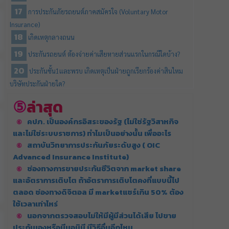
การประกันภัยรถยนต์ภาคสมัครใจ (Voluntary Motor
Insurance)
เกิดเหตุกลางถนน
ประกันรถยนต์ ต้องจ่ายค่าเสียหายส่วนแรกในกรณีใดบ้าง?
ประกันชั้น1และพรบ เกิดเหตุเป็นฝ่ายถูกเรียกร้องค่าสินไหม
บริษัทประกันฝ่ายใด?
ล่าสุด
คปภ. เป็นองค์กรอิสระของรัฐ (ไม่ใช่รัฐวิสาหกิจ
และไม่ใช่ระบบราชการ) ทำไมเป็นอย่างนั้น เพื่ออะไร
สถาบันวิทยาการประกันภัยระดับสูง ( OIC
Advanced Insurance Institute)
ช่องทางการขายประกันชีวิตจาก market share
และอัตราการเติบโต ถ้าอัตราการเติบโตคงที่แบบนี้ไป
ตลอด ช่องทางดิจิตอล มี marketแชร์เกิน 50% ต้อง
ใช้เวลาเท่าไหร่
นอกจากตรวจสอบไม่ให้มีผู้มีส่วนได้เสีย ไปขาย
ประกันเองหรือมีนอมินี มีวิธีอื่นอีกไหม