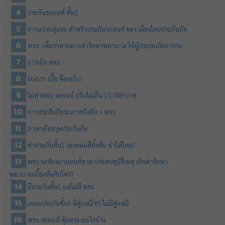
ประกันรถยนต์ ชั้น2
การแบ่งกลุ่มรถ สำหรับประกันรถยนต์ ของ เมืองไทยประกันภัย
พรบ. เพิ่มราคากลางค่ารักษาพยาบาล ให้ผู้ประสบภัยจากรถ
การเบิก พรบ
Match เบี้ย คืออะไร?
ไม่ทำพรบ.รถยนต์ ปรับไม่เกิน 10,000 บาท
การประกันภัยรถภาคบังคับ = พรบ
ภาษาอังกฤษประกันภัย
ทำประกันชั้น1 จะเคลมสีทั้งคัน ทำได้ไหม?
พรบ.รถจักรยานยนต์ขาด ประสบอุบัติเหตุ เบิกค่ารักษา
พยาบาลเบื้องต้นกับใคร?
มีประกันชั้น1 แต่ไม่มี พรบ
เคลมประกันชั้น1 มีคู่กรณี VS ไม่มีคู่กรณี
พรบ.รถยนต์ คุ้มครองอะไรบ้าง