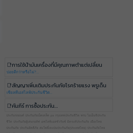
การใช้น้ำมันเครื่องที่มีคุณภาพต่ำแต่เปลี่ยน
บ่อยดีกว่าหรือไม่?...
สัญญาเพิ่มเติมประกันภัยโรคร้ายแรง พรูเด็น
เชียลทีเอสไลฟ์ประกันชีวิต...
คัมภีร์ การซื้อประกัน...
ประกันรถยนต์
ประกันภัยเบ็ดเตล็ด
pa
กรุงเทพประกันชีวิต
พรบ
ไอเอ็นจีประกัน
ชีวิต
ประกันภัยผู้เล่นกอล์ฟ
เอซไลฟ์แอสชัวรันซ์
มิตรแท้ประกันภัย
เมืองไทย
ประกันภัย
ประกันอัคคีภัย
สมโพธิ์เจแปนประกันภัย(ประเทศไทย)
ประกันภัยไทย