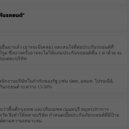
กันรถยนต์”
ยอื่นมาแล้ว (อาจจะมีเคลม) และสนใจที่ต่อประกันรถยนต์ที่
รูม ซึ่งบางครั้งอาจจะไม่ได้แถมประกันรถยนต์ชั้น 1 มาด้วย จะ
กับแต่ละบริษัท
นักงานบริษัทในกำกับของรัฐ (เช่น ปตท, อสมท. ไปรษณีย์,
ะกันรถยนต์ ระหว่าง 15-50%
ว่าพื้นที่กรุงเทพ และปริมณฑล (นนทบุรี สมุทรปราการ
ังหวัด จึงทำให้หลายบริษัท กำหนดเบี้ยประกันภัยรถยนต์ที่มีป้าย
ถยนต์ตามความเหมาะสม