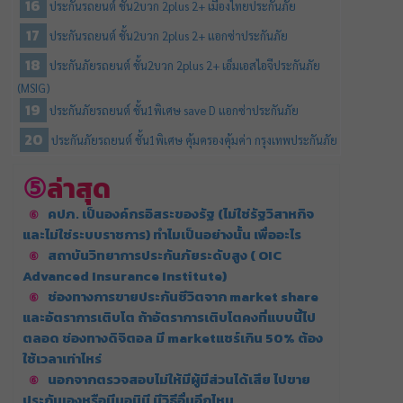
ประกันรถยนต์ ชั้น2บวก 2plus 2+ เมืองไทยประกันภัย
ประกันรถยนต์ ชั้น2บวก 2plus 2+ แอกซ่าประกันภัย
ประกันภัยรถยนต์ ชั้น2บวก 2plus 2+ เอ็มเอสไอจีประกันภัย
(MSIG)
ประกันภัยรถยนต์ ชั้น1พิเศษ save D แอกซ่าประกันภัย
ประกันภัยรถยนต์ ชั้น1พิเศษ คุ้มครองคุ้มค่า กรุงเทพประกันภัย
ล่าสุด
คปภ. เป็นองค์กรอิสระของรัฐ (ไม่ใช่รัฐวิสาหกิจ
และไม่ใช่ระบบราชการ) ทำไมเป็นอย่างนั้น เพื่ออะไร
สถาบันวิทยาการประกันภัยระดับสูง ( OIC
Advanced Insurance Institute)
ช่องทางการขายประกันชีวิตจาก market share
และอัตราการเติบโต ถ้าอัตราการเติบโตคงที่แบบนี้ไป
ตลอด ช่องทางดิจิตอล มี marketแชร์เกิน 50% ต้อง
ใช้เวลาเท่าไหร่
นอกจากตรวจสอบไม่ให้มีผู้มีส่วนได้เสีย ไปขาย
ประกันเองหรือมีนอมินี มีวิธีอื่นอีกไหม