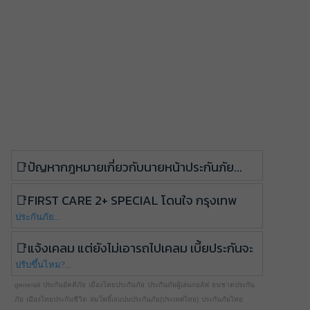
ปัญหากฎหมายเกี่ยวกับนายหน้าประกันภัย...
First Care 2+ Special โดนใจ กรุงเทพ
ประกันภัย...
แจ้งเคลม แต่ยังไม่เอารถไปเคลม เบี้ยประกันจะ
ปรับขึ้นไหม?...
generali
ประกันอัคคีภัย
เมืองไทยประกันภัย
ประกันภัยผู้เล่นกอล์ฟ
ธนชาตประกัน
ภัย
เมืองไทยประกันชีวิต
สมโพธิ์เจแปนประกันภัย(ประเทศไทย)
ประกันภัยไทย