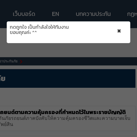
เว็บบอร์ด
EN
บทความประกัน
กฏห
กดถูกใจ เป็นกำลังใจให้ทีมงาน
×
ขอบคุณค่ะ ^^
ยาประกันภัย
ัย
ยรถยนต์ตามความคุ้มครองที่กำหนดไว้ในพระราชบัญญัติ
กันภัยรถยนต์ภาคบังคับให้ความคุ้มครองชีวิตและความบาดเจ็บ
พย์สิน