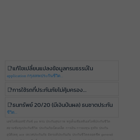
แก้ไขเปลี่ยนแปลงข้อมูลกรมธรรม์ใน
application กรุงเทพประกันชีวิต...
การใช้รถที่ประกันภัยไม่คุ้มครอง...
ธนทรัพย์ 20/20 (มีเงินปันผล) ธนชาตประกัน
ชีวิต...
เอซไลฟ์แอสชัวรันซ์
pa
พรบ
ประกันสุขภาพ
พรูเด็นเชียลทีเอสไลฟ์ประกันชีวิต
สยามซัมซุงประกันชีวิต
ประกันภัยเบ็ดเตล็ด
การเงิน การลงทุน ธุรกิจ
ประกัน
อุบัติเหตุ
ace
เทเวศประกันภัย
มิตรแท้ประกันภัย
ประกันชีวิตตลอดชีพ
generali