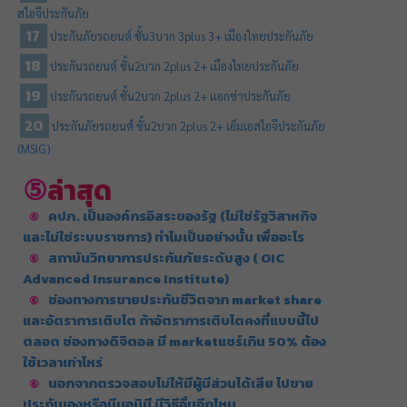
สไอจีประกันภัย
ประกันภัยรถยนต์ ชั้น3บวก 3plus 3+ เมืองไทยประกันภัย
ประกันรถยนต์ ชั้น2บวก 2plus 2+ เมืองไทยประกันภัย
ประกันรถยนต์ ชั้น2บวก 2plus 2+ แอกซ่าประกันภัย
ประกันภัยรถยนต์ ชั้น2บวก 2plus 2+ เอ็มเอสไอจีประกันภัย
(MSIG)
ล่าสุด
คปภ. เป็นองค์กรอิสระของรัฐ (ไม่ใช่รัฐวิสาหกิจ
และไม่ใช่ระบบราชการ) ทำไมเป็นอย่างนั้น เพื่ออะไร
สถาบันวิทยาการประกันภัยระดับสูง ( OIC
Advanced Insurance Institute)
ช่องทางการขายประกันชีวิตจาก market share
และอัตราการเติบโต ถ้าอัตราการเติบโตคงที่แบบนี้ไป
ตลอด ช่องทางดิจิตอล มี marketแชร์เกิน 50% ต้อง
ใช้เวลาเท่าไหร่
นอกจากตรวจสอบไม่ให้มีผู้มีส่วนได้เสีย ไปขาย
ประกันเองหรือมีนอมินี มีวิธีอื่นอีกไหม