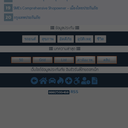
SMEs Comprehensive Shopowner – เมืองไทยประกันภัย
กรุงเทพประกันภัย
ข้อมูลประกัน
รถยนต์
สุขภาพ
อัคคีภัย
อุบัติเหตุ
ชีวิต
บทความล่าสุด
50
Grid
List
ค่าห้อง รพ.
คลิป
เว็บไซต์ข้อมูลประกันภัย อินชัวรันส์ไทยดอทเน็ท
RSS