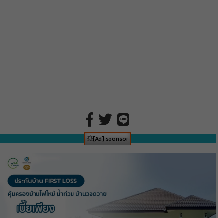
💥[Ad] sponsor