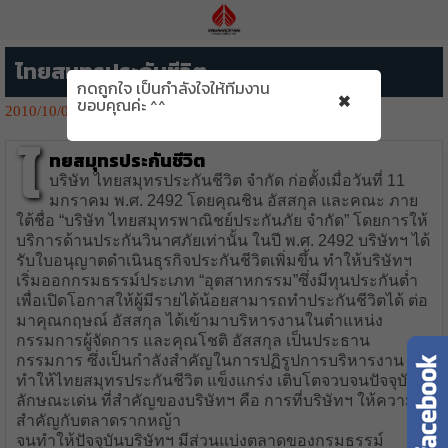
ไทยสมุทรประกันชีวิต
กดถูกใจ เป็นกำลังใจให้ทีมงาน
×
ขอบคุณค่ะ ^^
2010/10/01
4116👁️‍🗨️
ไ
ทยสมุทรประกันชีวิต
บริษัท ไทยสมุทรประกันชีวิต จำกัด ก่อตั้งเมื่อวันที่ 11
มกราคม พ.ศ. 2492 โดยคุณชิน อัสสกุล และคณะ ภาย
ใต้ชื่อ “บริษัท ไทยสมุทรพาณิชย์ประกันภัย จำกัด” โดยการให้
บริการด้านประกันวินาศภัยเท่านั้น ในปี พ.ศ. 2492 บริษัทฯ ได้
รับใบอนุญาตดำเนินธุรกิจประกันชีวิตเพิ่มขึ้น ทำให้บริษัทฯ
เริ่มออกกรมธรรม์ประเภท “อุตสาหกรรม”ซึ่งมีทุนประกันต่ำ
เพื่อเปิดโอกาสให้ผู้มีรายได้น้อยสามารถทำประกันชีวิตได้ ต่อ
มาคุณกฤษณ์ อัสสกุล ได้เข้ามาบริหารงานในตำแหน่ง
กรรมการผู้จัดการ และคุณโชติ อัสสกุล เป็นประธาน
กรรมการ ซึ่งเป็นกำลังสำคัญในการปฏิรูปการบริหารงาน
ทำให้ไทยสมุทรประกันชีวิต แข็งแกร่ง เติบโตจวบจนปัจจุบัน
ลักษณะเด่น ที่สำคัญของบริษัทฯ คือ การที่บริษัทฯ ให้ความ
สำคัญกับตลาดรากหญ้า
จนทำให้ปัจจุบันบริษัทฯ มีส่วนแบ่งตลาดของกรมธรรม์