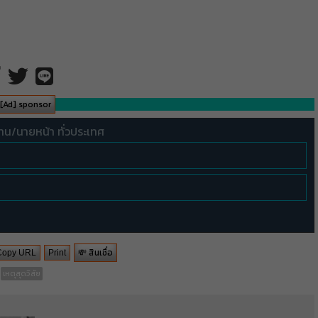
[Ad] sponsor
ทน/นายหน้า ทั่วประเทศ
💸 สินเชื่อ
Copy URL
Print
เหตุสุดวิสัย