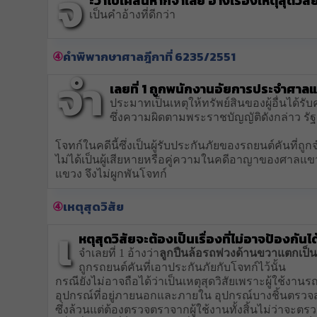
จ
ะว่าไปเคสนี้หากจำเลย อ้างเรื่องเหตุสุดวิสั
เป็นคำอ้างที่ดีกว่า
คำพิพากษาศาลฎีกาที่ 6235/2551
จำ
เลยที่ 1 ถูกพนักงานอัยการประจำศา
ประมาทเป็นเหตุให้ทรัพย์สินของผู้อื่นได้
ซึ่งความผิดตามพระราชบัญญัติดังกล่าว รัฐเท
โจทก์ในคดีนี้ซึ่งเป็นผู้รับประกันภัยของรถยนต์คันที่ถ
ไม่ได้เป็นผู้เสียหายหรือคู่ความในคดีอาญาของศาลแ
แขวง จึงไม่ผูกพันโจทก์
เหตุสุดวิสัย
เ
หตุสุดวิสัยจะต้องเป็นเรื่องที่ไม่อาจป้องกั
จำเลยที่ 1 อ้างว่า
ลูกปืนล้อรถพ่วงด้านขวาแตกเป็น
ถูกรถยนต์คันที่เอาประกันภัยกับโจทก์ไว้นั้น
กรณียังไม่อาจถือได้ว่าเป็นเหตุสุดวิสัยเพราะผู้ใช้งานร
อุปกรณ์ที่อยู่ภายนอกและภายใน อุปกรณ์บางชิ้นตรว
ซึ่งล้วนแต่ต้องตรวจตราจากผู้ใช้งานทั้งสิ้นไม่ว่าจะ