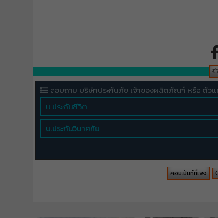

สอบถาม บริษัทประกันภัย เจ้าของผลิตภัณฑ์ หรือ ตัวแ
บ.ประกันชีวิต
บ.ประกันวินาศภัย
คอมเม้นท์ที่เพจ