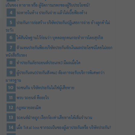
เป็นของ ทายาท หรือ ผู้จัดการมรดกของผู้รับประโยชน์?
รถหายในห้าง ประกันจ่าย แล้วไล่เบี้ยฟ้องห้าง
ประกันการก่อสร้าง บริษัทประกันปฏิเสธการจ่าย อ้างลูกค้าไม่
ระวัง
ให้สันนิษฐานไว้ก่อนว่า บุคคลทุกคนกระทำการโดยสุจริต
ตัวแทนประกันฟ้องบริษัทประกันหักเงินผลประโยชน์โดยไม่ออก
หนังสือรับรอง
ทำประกันภัยรถยนต์ประเภท3 มีผลเมื่อใด
ผู้ประกันตน(ประกันสังคม) ต้องการจะรับบริการพิเศษกว่า
มาตรฐาน
รถชนกัน บริษัทประกันไม่ใช่ผู้เสียหาย
พรบ รถยนต์ คืออะไร
กฎหมายละเมิด
รถยนต์ฝ่ายถูก เรียกร้องค่าเสียหายได้เต็มจำนวน
เมื่อ Total loss ซากรถเป็นของผู้เอาประกันหรือ บริษัทประกัน?