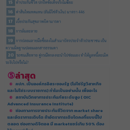
ทำประกันชีวิต ปกปิดข้อเท็จจริงโมฆียะ
ค่าสินไหมทดแทน (อันมิใช่ตัวเงิน) มาตรา 446
เบี้ยประกันสุขภาพบิดามารดา
การล้มละลาย
การปลอมลายมือชื่อลงในสำเนาบัตรประจำตัวประชาชน เป็น
ความผิดฐานปลอมเอกสารธรรมดา
รถชนเสียหาย คู่กรณีตกลงจะนำไปซ่อมเอง ทำให้มูลหนี้ละเมิด
ระงับไปหรือไม่?
ล่าสุด
คปภ. เป็นองค์กรอิสระของรัฐ (ไม่ใช่รัฐวิสาหกิจ
และไม่ใช่ระบบราชการ) ทำไมเป็นอย่างนั้น เพื่ออะไร
สถาบันวิทยาการประกันภัยระดับสูง ( OIC
Advanced Insurance Institute)
ช่องทางการขายประกันชีวิตจาก market share
และอัตราการเติบโต ถ้าอัตราการเติบโตคงที่แบบนี้ไป
ตลอด ช่องทางดิจิตอล มี marketแชร์เกิน 50% ต้อง