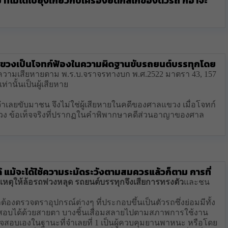
ย ที่ไม่ได้ไปยุ่งเกี่ยวกับเครื่องยต์กลไกของตัวรถ ก็อาจะ
ลแขวงเป็นโจทก์ฟ้องในความผิดฐานขับรถยนต์บรรทุกโดย
รับความเสียหายตาม พ.ร.บ.จราจรทางบก พ.ศ.2522 มาตรา 43, 157
่านั้นเป็นผู้เสียหาย
ูกจำเลยขับมาชน จึงไม่ใช่ผู้เสียหายในคดีของศาลแขวง เมื่อโจทก์
ขวง ข้อเท็จจริงที่ปรากฏในคำพิพากษาคดีส่วนอาญาของศาล
นได้ แม้จะได้ใช้ความระมัดระวังตามสมควรแล้วก็ตาม การที่
เหตุให้ล้อรถพ่วงหลุด รถยนต์บรรทุกจึงเสียการทรงตัว
และชน
ถต้องตรวจตราอุปกรณ์ต่างๆ ที่ประกอบขึ้นเป็นตัวรถซึ่งย่อมมีทั้ง
จสอบได้ด้วยสายตา บางชิ้นเสื่อมสลายไปตามสภาพการใช้งาน
ตรวจสอบเองในฐานะที่จำเลยที่ 1 เป็นผู้ควบคุมยานพาหนะ หรือโดย