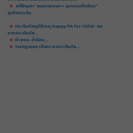
แก้ปัญหา "สงครามราคา + ธุรกรรมทับซ้อน"
ธุรกิจประกัน
ประกันภัยอุบัติเหตุ Happy PA for Child- ธน
ชาตประกันภัย...
ทำ พรบ. ซ้ำซ้อน...
วางกฎเคลม เจ้าพระยาประกันภัย...