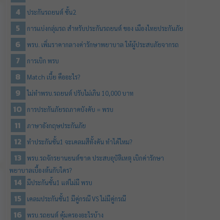
ประกันรถยนต์ ชั้น2
การแบ่งกลุ่มรถ สำหรับประกันรถยนต์ ของ เมืองไทยประกันภัย
พรบ. เพิ่มราคากลางค่ารักษาพยาบาล ให้ผู้ประสบภัยจากรถ
การเบิก พรบ
Match เบี้ย คืออะไร?
ไม่ทำพรบ.รถยนต์ ปรับไม่เกิน 10,000 บาท
การประกันภัยรถภาคบังคับ = พรบ
ภาษาอังกฤษประกันภัย
ทำประกันชั้น1 จะเคลมสีทั้งคัน ทำได้ไหม?
พรบ.รถจักรยานยนต์ขาด ประสบอุบัติเหตุ เบิกค่ารักษา
พยาบาลเบื้องต้นกับใคร?
มีประกันชั้น1 แต่ไม่มี พรบ
เคลมประกันชั้น1 มีคู่กรณี VS ไม่มีคู่กรณี
พรบ.รถยนต์ คุ้มครองอะไรบ้าง