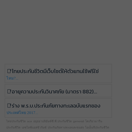
ไทยประกันชีวิตมีเว็บไซต์ให้ตัวแทนใช้ฟรีใช่
ไหม?...
อายุความประกันวินาศภัย (มาตรา 882)...
ร่าง พ.ร.บ.ประกันภัยทางทะเลฉบับแรกของ
ประเทศไทย 2017...
ไทยประกันชีวิต
ace
อยุธยาอลิอันซ์ซี.พี.ประกันชีวิต
generali
โตเกียวมารีน
ประกันชีวิต
เอซไลฟ์แอสชัวรันซ์
ประกันภัยทางทะเลและขนส่ง
ไอเอ็นจีประกันชีวิต