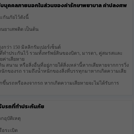
รับบุคคลภายนอกในส่วนของค่ารักษาพยาบาล ค่าปลงศพ
กันภัยไว้ดังนี้
ขนยาเสพติด เป็นต้น
งกว่า 150 มิลลิกรัมเปอร์เซ็นต์
่รถที่ทำประกันไว้ รวมทั้งทรัพย์สินของบิดา, มารดา, คู่สมรสและ
ชยค่าเสียหาย
สนาม หรือสิ่งอื่นที่อยู่ภายใต้สิ่งเหล่านี้หากเสียหายจากการวิ่ง
นักของรถ รวมถึงน้ำหนักของสิ่งที่บรรทุกมาหากเกิดความเสีย
ังยกขึ้นรถหรือลงจากรถ หากเกิดความเสียหายจะไม่ได้รับการ
ับรถที่ทำประกันภัย
กอุบัติเหตุ
ือระเบิด