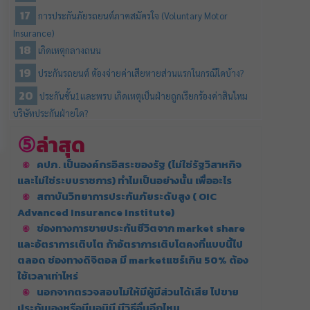
การประกันภัยรถยนต์ภาคสมัครใจ (Voluntary Motor
Insurance)
เกิดเหตุกลางถนน
ประกันรถยนต์ ต้องจ่ายค่าเสียหายส่วนแรกในกรณีใดบ้าง?
ประกันชั้น1และพรบ เกิดเหตุเป็นฝ่ายถูกเรียกร้องค่าสินไหม
บริษัทประกันฝ่ายใด?
ล่าสุด
คปภ. เป็นองค์กรอิสระของรัฐ (ไม่ใช่รัฐวิสาหกิจ
และไม่ใช่ระบบราชการ) ทำไมเป็นอย่างนั้น เพื่ออะไร
สถาบันวิทยาการประกันภัยระดับสูง ( OIC
Advanced Insurance Institute)
ช่องทางการขายประกันชีวิตจาก market share
และอัตราการเติบโต ถ้าอัตราการเติบโตคงที่แบบนี้ไป
ตลอด ช่องทางดิจิตอล มี marketแชร์เกิน 50% ต้อง
ใช้เวลาเท่าไหร่
นอกจากตรวจสอบไม่ให้มีผู้มีส่วนได้เสีย ไปขาย
ประกันเองหรือมีนอมินี มีวิธีอื่นอีกไหม