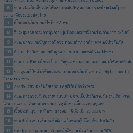
ทัศน์องค์กรใหม่พร้อมขับเคลื่อนอุตสาหกรรมประกันภัยไทยปี 2566
คปภ. เร่งเสริมเขี้ยวเล็บให้ระบบประกันภัยสุขภาพเอกชนพร้อมเร่งแก้ pain
points เพื่อประโยชน์คนไทย
เบี้ยประกันภัยรถยนต์ไฟฟ้า EV แพง
ที่ประชุมคณะกรรมการคุ้มครองผู้บริโภคและการมีส่วนร่วมด้านการประกันภัย
คปภ. ปลดชนวนปัญหากรณี อู่ซ่อมรถยนต์ “เทลูกค้า” อาคเนย์ประกันภัย
ตัวแทนประกันชีวิตสายพันธุ์ใหม่ ภายใต้สถานการณ์ New Normal
คปภ. ร่างปรับปรุงโครงสร้างกำกับดูแล ควบคุม ตรวจสอบ ของบริษัทประกันภัย
ควบคุมฉบับใหม่ บริษัทและคนกลางประกันภัย เปิดช่อง นำ Digital Face to
Face มาใช้ถาวร
272 ร้องเรียนประกันภัยโควิด-19 ยุติเรื่องได้กว่า 90%
คปภ. คลอดประกันภัยรถยนต์แบบใหม่ จ่ายเบี้ยประกันรายวัน/รายเดือน/ราย
ไตรมาส และ มาตรการประกันภัยภาคธุรกิจท่องเที่ยวและมัคคุเทศก์
เบี้ยประกันสุขภาพ หักค่าลดหย่อนภาษีเพิ่มเป็น 25,000 บาท
คปภ จับมือ สคบ เพิ่มประสิทธิภาพคุ้มครองผู้บริโภคด้านประกันภัย
ปรับปรุงประกันภัยรถยนต์และคู่มือตีความ มีผล 1 เมษายน 2020