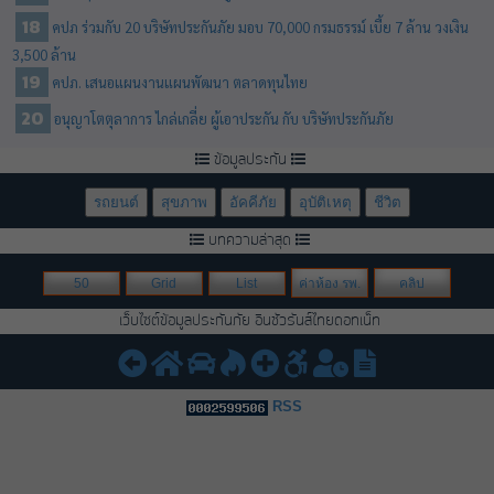
คปภ ร่วมกับ 20 บริษัทประกันภัย มอบ 70,000 กรมธรรม์ เบี้ย 7 ล้าน วงเงิน
3,500 ล้าน
คปภ. เสนอแผนงานแผนพัฒนา ตลาดทุนไทย
อนุญาโตตุลาการ ไกล่เกลี่ย ผู้เอาประกัน กับ บริษัทประกันภัย
ข้อมูลประกัน
รถยนต์
สุขภาพ
อัคคีภัย
อุบัติเหตุ
ชีวิต
บทความล่าสุด
50
Grid
List
ค่าห้อง รพ.
คลิป
เว็บไซต์ข้อมูลประกันภัย อินชัวรันส์ไทยดอทเน็ท
RSS