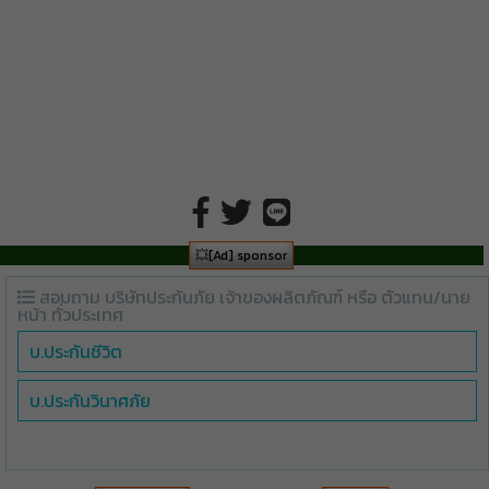
💥[Ad] sponsor
สอบถาม บริษัทประกันภัย เจ้าของผลิตภัณฑ์ หรือ ตัวแทน/นาย
หน้า ทั่วประเทศ
บ.ประกันชีวิต
บ.ประกันวินาศภัย