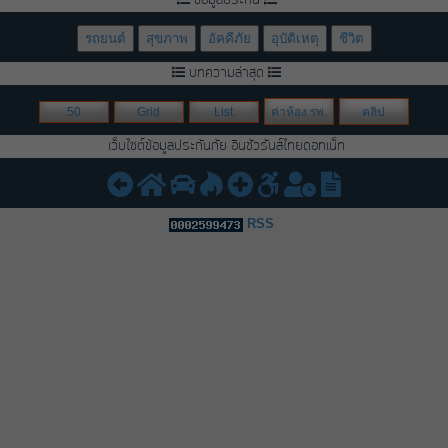
ข้อมูลประกัน
รถยนต์
สุขภาพ
อัคคีภัย
อุบัติเหตุ
ชีวิต
บทความล่าสุด
50
Grid
List
ค่าห้อง รพ.
คลิป
เว็บไซต์ข้อมูลประกันภัย อินชัวรันส์ไทยดอทเน็ท
RSS