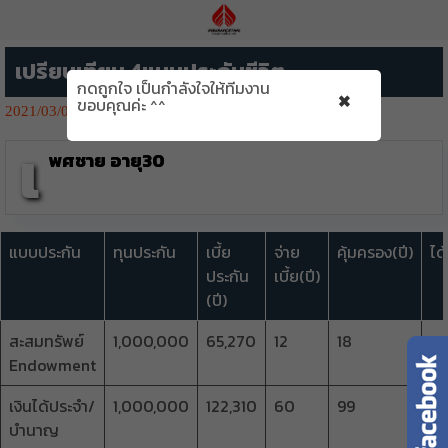
เปรียบเทียบ 4แบบประกันชีวิต
กดถูกใจ เป็นกำลังใจให้ทีมงาน
×
ขอบคุณค่ะ ^^
2021/03/01
1440👁️‍🗨️
เ
พศชาย อายุ30
แบบประกัน
ทุนประกัน
เบี้ย
จ่าย
คุ้มครอง(ปี)
ได้
ประกัน
เบี้ย(ปี)
(ปี)
สะสมทรัพย์
1,000,000
65,270
12
18
1,
Endowment
เงินได้ประจำ/
1,000,000
122,310
60
99
รั
บำนาญ
รา