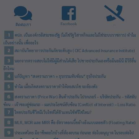
Facebook
...
ติดต่อเรา
คปภ. เป็นองค์กรอิสระของรัฐ (ไม่ใช่รัฐวิสาหกิจและไม่ใช่ระบบราชการ) ทำไม
เป็นอย่างนั้น เพื่ออะไร
สถาบันวิทยาการประกันภัยระดับสูง ( OIC Advanced Insurance Institute)
นอกจากตรวจสอบไม่ให้มีผู้มีส่วนได้เสีย ไปขายประกันเองหรือมีนอมินี มีวิธีอื่น
อีกไหม
แก้ปัญหา “สงครามราคา + ธุรกรรมทับซ้อน” ธุรกิจประกัน
ทำไม เมื่อเกิดสงครามราคาทำให้ลอสเรโช จะต้องพัง
สงครามราคา (Price War) สินค้าประกัน โปรกเกอร์ – บริษัทประกัน – รหัสทับ
ซ้อน – เจ้าของอู่ซ่อมรถ – ผลประโยชน์ทับซ้อน (Conflict of Interest) – Loss Ratio
ไทยประกันชีวิตมีเว็บไซต์ให้ตัวแทนใช้ฟรีใช่ไหม?
MLR, MOR และ MRR คือ อัตราดอกเบี้ยอ้างอิงแบบลอยตัว (Floating Rate)
ประเทศไทย มีอาชีพอะไรบ้างที่ต้องอบรม ก่อนจะ ต่อใบอนุญาต ในรอบต่อไป