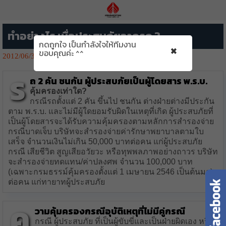
ทำอย่างไร เมื่อประสบภัยจากรถ ?
กดถูกใจ เป็นกำลังใจให้ทีมงาน
×
ขอบคุณค่ะ ^^
2012/06/30
1381👁️‍🗨️
ร
ถ 2 คัน ชนกัน ผู้ประสบภัยเป็นผู้โดยสาร พ.ร.บ.
คุ้มครองเท่าใด?
กรณีรถตั้งแต่ 2 คัน ขึ้นไป ชนกัน ต่างฝ่ายต่างมีประกัน
ตาม พ.ร.บ. และไม่มีผู้ใดยอมรับผิดในเหตุที่เกิด ผู้ประสบภัยที่
เป็นผู้โดยสารจะได้รับความคุ้มครองตามหลักการสำรองจ่าย
กรณีบาดเจ็บ บริษัทจะสำรองจ่ายค่ารักษาพยาบาลตามใบ
เสร็จ จำนวนเงินไม่เกิน 50,000 บาทต่อคน แก่ผู้ประสบภัย
กรณี เสียชีวิต สูญเสียอวัยวะ หรือทุพพลภาพอย่างถาวร บริษัท
จะสำรองจ่ายทดแทน/ค่าปลงศพ จำนวน 100,000 บาท
(เฉพาะกรมธรรม์คุ้มครองตั้งแต่ 1 เมษายน 2546 เป็นต้นมา)
ต่อคน แก่ทายาทผู้ประสบภัย
ค
วามคุ้มครองกรณีอุบัติเหตุที่ไม่มีคู่กรณี
กรณี ผู้ประสบภัย ที่เป็นผู้ขับขี่และเป็นฝ่ายผิดเอง หรือ