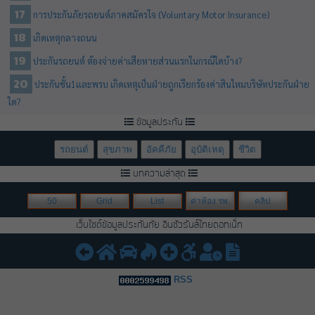
การประกันภัยรถยนต์ภาคสมัครใจ (Voluntary Motor Insurance)
เกิดเหตุกลางถนน
ประกันรถยนต์ ต้องจ่ายค่าเสียหายส่วนแรกในกรณีใดบ้าง?
ประกันชั้น1และพรบ เกิดเหตุเป็นฝ่ายถูกเรียกร้องค่าสินไหมบริษัทประกันฝ่าย
ใด?
ข้อมูลประกัน
รถยนต์
สุขภาพ
อัคคีภัย
อุบัติเหตุ
ชีวิต
บทความล่าสุด
50
Grid
List
ค่าห้อง รพ.
คลิป
เว็บไซต์ข้อมูลประกันภัย อินชัวรันส์ไทยดอทเน็ท
RSS