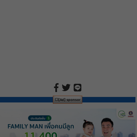
💥[Ad] sponsor