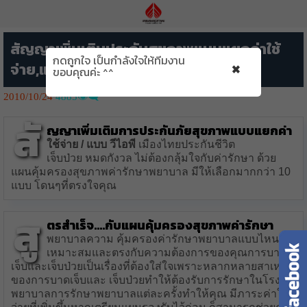
สัญญาเพิ่มเติมประกันสุขภาพแบบแยกค่าใช้
กดถูกใจ เป็นกำลังใจให้ทีมงาน
×
จ่าย,แบบVIP เมืองไทยประกันชีวิต
ขอบคุณค่ะ ^^
2010/10/24
4885👁️‍🗨️
สั
ญญาเพิ่มเติมการประกันภัยสุขภาพแบบแยกค่า
ใช้จ่าย / แบบ วีไอพี
เมืองไทยประกันชีวิต
เจ็บป่วย หมดกังวล ไม่ต้องกลุ้มใจกับค่ารักษา ด้วย
แผนคุ้มครองสุขภาพค่ารักษาพยาบาล มีให้เลือกมากกว่า 10
แบบ โดนๆที่ตรงใจคุณ
สู
ตรสำเร็จ….กับแผนคุ้มครองสุขภาพค่ารักษา
พยาบาลความ คุ้มครองค่ารักษาพยาบาลแบบไหนที่
เหมาะสมและตรงกับความต้องการของคุณการบาด
เจ็บและเจ็บป่วยเป็นเรื่องที่ต้องใส่ใจเพราะหลากหลายสาเหตุ
ของการบาดเจ็บและ เจ็บป่วยทำให้ต้องรับการรักษาในโรง
พยาบาลการรักษาพยาบาลแต่ละครั้งทำให้คุณ มีภาระค่าใช้