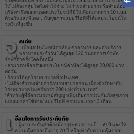
จ่ายที่เพิ่มขึ้นหากเตรียมแผนรองรับไว้ก่อน ก็สามารถช่วยคุณ
ให้ไม่ต้องกลุ้มใจกับค่าใช้จ่าย ไม่ว่าจะจ่ายมากหรือจ่ายน้อย
บริษัทฯ จึงขอเสนอผลประโยชน์ที่มีให้เลือกมากกว่า 10 แบบ
ด้วยกันและพิเศษ…กับสุขภาพแบบวีไอพีที่ให้ผลประโยชน์ใน
วงเงินที่สูงขึ้น
จุ
ดเด่น
· เบิกผลประโยชน์ค่าห้อง ค่าอาหาร และค่าบริการ
พยาบาลประจำวัน ได้สูงสุด 120 วันต่อการเข้าพัก
รักษาตัวครั้งใดครั้งหนึ่ง
· สามารถเลือกรับผลประโยชน์ค่าห้องได้สูงสุด 20,000 บาท
ต่อวัน
· รักษาได้ทุกโรงพยาบาลทั่วประเทศ
· ไม่ต้องสำรองจ่ายค่ารักษาพยาบาลก่อน เมื่อเข้ารักษากับ
โรงพยาบาลในเครือกว่า 200 แห่งทั่วประเทศ*
*สำหรับผู้ที่ถือกรมธรรม์สัญญาเพิ่มเติมการประกันภัยสุขภาพ
แบบแยกค่าใช้จ่าย/ แบบวีไอพี ครบระยะเวลา 3 เดือน
เ
งื่อนไขการรับประกันภัย
1.ผู้เอาประกันภัยต้องมีอายุระหว่าง 16 ปี – 59 ปี และให้
ความคุ้มครองถึงอายุ 70 ปี หรือเท่ากับความคุ้มครอง