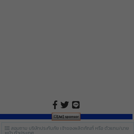
💥[Ad] sponsor
สอบถาม บริษัทประกันภัย เจ้าของผลิตภัณฑ์ หรือ ตัวแทน/นาย
หน้า ทั่วประเทศ