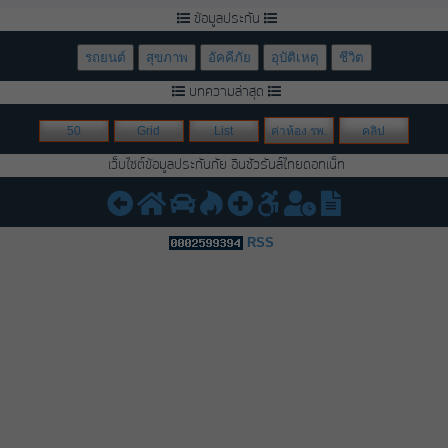
ข้อมูลประกัน
รถยนต์
สุขภาพ
อัคคีภัย
อุบัติเหตุ
ชีวิต
บทความล่าสุด
50
Grid
List
ค่าห้อง รพ.
คลิป
เว็บไซต์ข้อมูลประกันภัย อินชัวรันส์ไทยดอทเน็ท
RSS