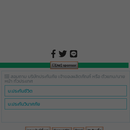
💥[Ad] sponsor
สอบถาม บริษัทประกันภัย เจ้าของผลิตภัณฑ์ หรือ ตัวแทน/นาย
หน้า ทั่วประเทศ
บ.ประกันชีวิต
บ.ประกันวินาศภัย