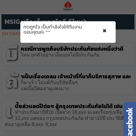
MSIG หรือ เอ็มเอสไอจี ดีไหม?
กดถูกใจ เป็นกำลังใจให้ทีมงาน
×
ขอบคุณค่ะ ^^
2017/09/14
7088👁️‍🗨️
มี
กรณีการพูดถึงบริษัทประกันภัยแห่งหนึ่งว่าดี
ไหม ยกตัวอย่าง เอ็มเอสไอจีประกันภัย
ถ้
าเป็นเรื่องเคลม เจ้าหน้าที่ที่มาก็บริการสุภาพ และ
ก็มาเร็ว ไม่แพ้กับบริษัทอื่นๆ
แต่เบี้ยปีต่ออายุแพงมาก
เ
บี้ยส่วนลดปีต่อๆ สู้กรุงเทพประกันภัยไม่ได้ เช่น รถ
ทำประกันมาปีที่10 เบี้ยจาก 16,xxx จะลดเรื่อยๆเหลือ
12,xxx แต่ของ กรุงเทพประกันภัย ทำมา10ปี ประวัติดี ปี
ต่ออายุเหลือ 8,xxx- 9,xxx