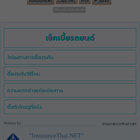
คอมเม้นท์ที่เพจ
💸 สินเชื่อ
Copy URL
Print
เอ็มเอสไอจีประกันภัย
เช็คเบี้ยรถยนต์
3ช่องทางการซื้อประกัน
ซื้อประกันวิธีไหน
ความแตกต่างแต่ละช่องทาง
ซื้อกับใครดูที่อะไร
Written by:
insurancethai.net
"InsuranceThai.NET"