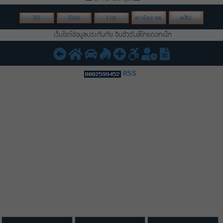
50
Grid
List
ค่าห้อง รพ.
คลิป
เว็บไซต์ข้อมูลประกันภัย อินชัวรันส์ไทยดอทเน็ท
RSS