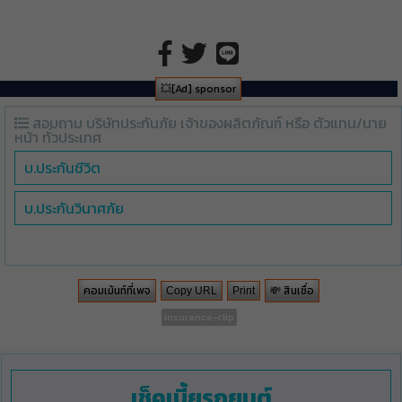
💥[Ad] sponsor
สอบถาม บริษัทประกันภัย เจ้าของผลิตภัณฑ์ หรือ ตัวแทน/นาย
หน้า ทั่วประเทศ
บ.ประกันชีวิต
บ.ประกันวินาศภัย
คอมเม้นท์ที่เพจ
💸 สินเชื่อ
Copy URL
Print
insurance-clip
เช็คเบี้ยรถยนต์