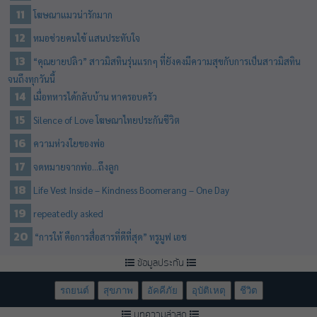
โฆษณาแมวน่ารักมาก
หมอช่วยคนไข้ แสนประทับใจ
“คุณยายปลิว” สาวมิสทินรุ่นแรกๆ ที่ยังคงมีความสุขกับการเป็นสาวมิสทิน
จนถึ­งทุกวันนี้
เมื่อทหารได้กลับบ้าน หาครอบครัว
Silence of Love โฆษณาไทยประกันชีวิต
ความห่วงใยของพ่อ
จดหมายจากพ่อ…ถึงลูก
Life Vest Inside – Kindness Boomerang – One Day
repeatedly asked
“การให้ คือการสื่อสารที่ดีที่สุด” ทรูมูฟ เอช
ข้อมูลประกัน
รถยนต์
สุขภาพ
อัคคีภัย
อุบัติเหตุ
ชีวิต
บทความล่าสุด