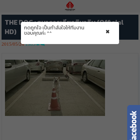
THE DOG : ธนาคารเกียรตินาคิน (Official
กดถูกใจ เป็นกำลังใจให้ทีมงาน
×
HD)
ขอบคุณค่ะ ^^
2015/05/24
1983👁️‍🗨️