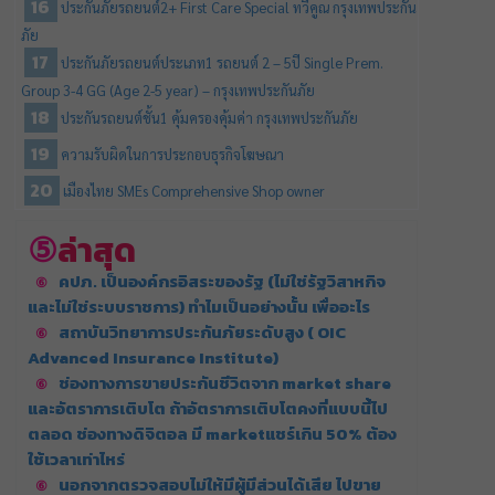
ประกันภัยรถยนต์2+ First Care Special ทวีคูณ กรุงเทพประกัน
ภัย
ประกันภัยรถยนต์ประเภท1 รถยนต์ 2 – 5ปี Single Prem.
Group 3-4 GG (Age 2-5 year) – กรุงเทพประกันภัย
ประกันรถยนต์ชั้น1 คุ้มครองคุ้มค่า กรุงเทพประกันภัย
ความรับผิดในการประกอบธุรกิจโฆษณา
เมืองไทย SMEs Comprehensive Shop owner
ล่าสุด
คปภ. เป็นองค์กรอิสระของรัฐ (ไม่ใช่รัฐวิสาหกิจ
และไม่ใช่ระบบราชการ) ทำไมเป็นอย่างนั้น เพื่ออะไร
สถาบันวิทยาการประกันภัยระดับสูง ( OIC
Advanced Insurance Institute)
ช่องทางการขายประกันชีวิตจาก market share
และอัตราการเติบโต ถ้าอัตราการเติบโตคงที่แบบนี้ไป
ตลอด ช่องทางดิจิตอล มี marketแชร์เกิน 50% ต้อง
ใช้เวลาเท่าไหร่
นอกจากตรวจสอบไม่ให้มีผู้มีส่วนได้เสีย ไปขาย