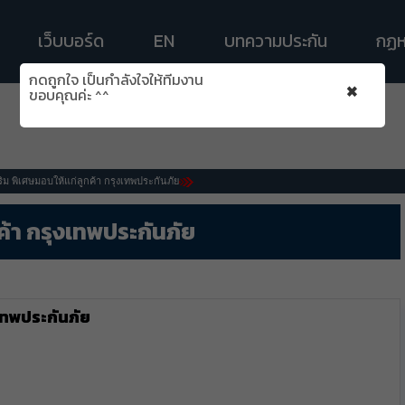
เว็บบอร์ด
EN
บทความประกัน
กฏห
กดถูกใจ เป็นกำลังใจให้ทีมงาน
×
ขอบคุณค่ะ ^^
ิม พิเศษมอบให้แก่ลูกค้า กรุงเทพประกันภัย
ค้า กรุงเทพประกันภัย
งเทพประกันภัย