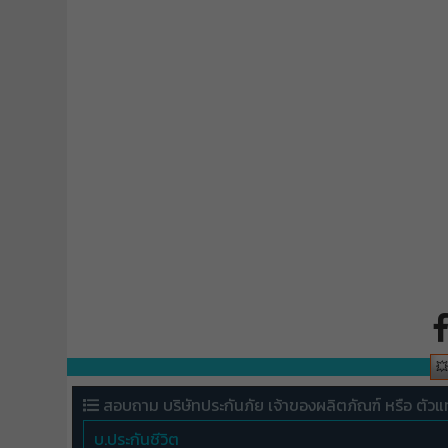

สอบถาม บริษัทประกันภัย เจ้าของผลิตภัณฑ์ หรือ ตัวแ
บ.ประกันชีวิต