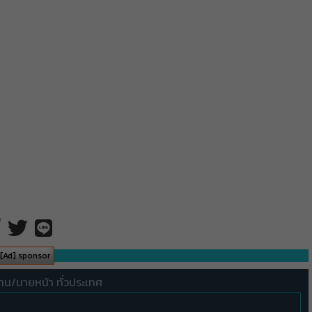
[Ad] sponsor
ทน/นายหน้า ทั่วประเทศ