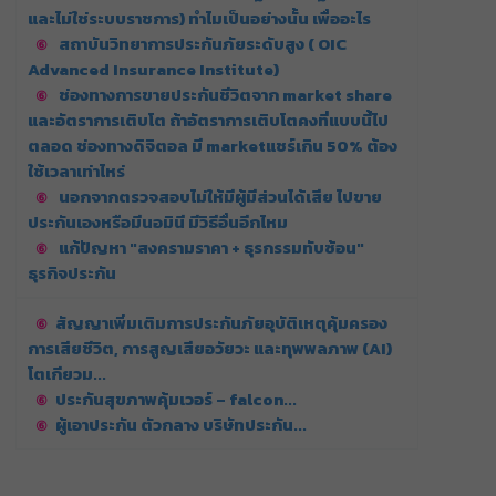
และไม่ใช่ระบบราชการ) ทำไมเป็นอย่างนั้น เพื่ออะไร
สถาบันวิทยาการประกันภัยระดับสูง ( OIC
Advanced Insurance Institute)
ช่องทางการขายประกันชีวิตจาก market share
และอัตราการเติบโต ถ้าอัตราการเติบโตคงที่แบบนี้ไป
ตลอด ช่องทางดิจิตอล มี marketแชร์เกิน 50% ต้อง
ใช้เวลาเท่าไหร่
นอกจากตรวจสอบไม่ให้มีผู้มีส่วนได้เสีย ไปขาย
ประกันเองหรือมีนอมินี มีวิธีอื่นอีกไหม
แก้ปัญหา "สงครามราคา + ธุรกรรมทับซ้อน"
ธุรกิจประกัน
สัญญาเพิ่มเติมการประกันภัยอุบัติเหตุคุ้มครอง
การเสียชีวิต, การสูญเสียอวัยวะ และทุพพลภาพ (AI)
โตเกียวม...
ประกันสุขภาพคุ้มเวอร์ – falcon...
ผู้เอาประกัน ตัวกลาง บริษัทประกัน...