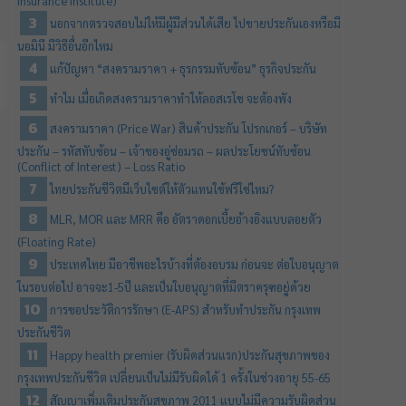
Insurance Institute)
นอกจากตรวจสอบไม่ให้มีผู้มีส่วนได้เสีย ไปขายประกันเองหรือมี
นอมินี มีวิธีอื่นอีกไหม
แก้ปัญหา “สงครามราคา + ธุรกรรมทับซ้อน” ธุรกิจประกัน
ทำไม เมื่อเกิดสงครามราคาทำให้ลอสเรโช จะต้องพัง
สงครามราคา (Price War) สินค้าประกัน โปรกเกอร์ – บริษัท
ประกัน – รหัสทับซ้อน – เจ้าของอู่ซ่อมรถ – ผลประโยชน์ทับซ้อน
(Conflict of Interest) – Loss Ratio
ไทยประกันชีวิตมีเว็บไซต์ให้ตัวแทนใช้ฟรีใช่ไหม?
MLR, MOR และ MRR คือ อัตราดอกเบี้ยอ้างอิงแบบลอยตัว
(Floating Rate)
ประเทศไทย มีอาชีพอะไรบ้างที่ต้องอบรม ก่อนจะ ต่อใบอนุญาต
ในรอบต่อไป อาจจะ1-5ปี และเป็นใบอนุญาตที่มีตราครุฑอยู่ด้วย
การขอประวัติการรักษา (E-APS) สำหรับทำประกัน กรุงเทพ
ประกันชีวิต
Happy health premier (รับผิดส่วนแรก)​ประกันสุขภาพของ
กรุงเทพประกันชีวิต เปลี่ยนเป็นไม่มีรับผิดได้ 1 ครั้งในช่วงอายุ 55-65
สัญญาเพิ่มเติมประกันสุขภาพ 2011 แบบไม่มีความรับผิดส่วน