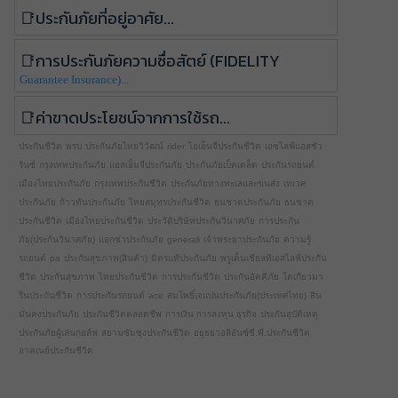
ประกันภัยที่อยู่อาศัย...
การประกันภัยความซื่อสัตย์ (Fidelity
Guarantee Insurance)...
ค่าขาดประโยชน์จากการใช้รถ...
ประกันชีวิต
พรบ
ประกันภัยไทยวิวัฒน์
rider
ไอเอ็นจีประกันชีวิต
เอซไลฟ์แอสชัว
รันซ์
กรุงเทพประกันภัย
แอลเอ็มจีประกันภัย
ประกันภัยเบ็ดเตล็ด
ประกันรถยนต์
เมืองไทยประกันภัย
กรุงเทพประกันชีวิต
ประกันภัยทางทะเลและขนส่ง
เทเวศ
ประกันภัย
ก้าวทันประกันภัย
ไทยสมุทรประกันชีวิต
ธนชาตประกันภัย
ธนชาต
ประกันชีวิต
เมืองไทยประกันชีวิต
ประวัติบริษัทประกันวินาศภัย
การประกัน
ภัย(ประกันวินาศภัย)
แอกซ่าประกันภัย
generali
เจ้าพระยาประกันภัย
ความรู้
รถยนต์
pa
ประกันสุขภาพ(สินค้า)
มิตรแท้ประกันภัย
พรูเด็นเชียลทีเอสไลฟ์ประกัน
ชีวิต
ประกันสุขภาพ
ไทยประกันชีวิต
การประกันชีวิต
ประกันอัคคีภัย
โตเกียวมา
รีนประกันชีวิต
การประกันรถยนต์
ace
สมโพธิ์เจแปนประกันภัย(ประเทศไทย)
สิน
มั่นคงประกันภัย
ประกันชีวิตตลอดชีพ
การเงิน การลงทุน ธุรกิจ
ประกันอุบัติเหตุ
ประกันภัยผู้เล่นกอล์ฟ
สยามซัมซุงประกันชีวิต
อยุธยาอลิอันซ์ซี.พี.ประกันชีวิต
อาคเนย์ประกันชีวิต