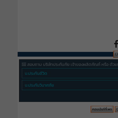

สอบถาม บริษัทประกันภัย เจ้าของผลิตภัณฑ์ หรือ ตัวแ
บ.ประกันชีวิต
บ.ประกันวินาศภัย
คอมเม้นท์ที่เพจ