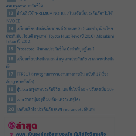
แรก กรุงเทพประกันชีวิต
ทำไมถึงใช้ “PREMIUM NOTICE / ใบแจ้งเบี้ยประกันภัย” ไม่ใช้
INVOICE
เปรียบเทียบประกันภัยรถยนต์ (ประเภท 3+)(แอกซ่า, เมืองไทย
ประกันภัย, ไอโออิ กรุงเทพ) Toyota Hilux Revo (ปี 2018) ,Mitsubishi
Triton (ปี 2012)
Protected: ตัวแทนประกันชีวิต ยังสำคัญอยู่ไหม?
เปรียบเทียบประกันรถยนต์ กรุงเทพประกันภัย vs ธนชาตประกัน
ภัย
TFRS 17 (มาตรฐานการรายงานทางการเงิน ฉบับที่ 17 เรื่อง
สัญญาประกันภัย)
หุ้น bla (กรุงเทพประกันชีวิต) เคยขึ้นไปที่ 60 + ปรับลงเป็น 10+
tqm ราคาหุ้นอยู่ที่ 10 ต้นๆเพราะเหตุใด?
เคดับบลิวไอ ประกันภัย (KWI insurance) : อัพเดท
ล่าสุด
คปภ. เป็นองค์กรอิสระของรัฐ (ไม่ใช่รัฐวิสาหกิจ