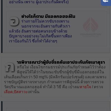
อย่างนั้น เพราะ ผู้เอาประกันผิดจริง)
อ
ย่างไรก็ตาม มีแอลกอฮอล์ใน
ร่างกายก็ไม่ควรขับรถเพราะ
นอกจากจะอันตรายกับตัวเรา
แล้วยัง อันตรายต่อคนรอบข้างด้วย
ปัญหาบางอย่างจะไม่เกิดขึ้นหกาเพียง
เราป้องกันไว้ ซึ่งก็ทำได้ง่ายๆ
ก
ารพิจารณาว่าผู้ขับขี่รถคันเอาประกันภัยเมาสุรา
หรือไม่ เงื่อนไขกรมธรรม์ประกันภัยกำหนดไว้ว่าต้อง
พิสูจน์ให้ได้ว่าในขณะขับขี่รถผู้ขับขี่มีแอลกอฮอล์ใน
เส้นเลือดเกินกว่า 50 mg% (มิลลิกรัมเปอร์เซนต์) และตามพระ
ราชบัญญัติจราจรทางบก กำหนดการพิสูจน์นี้ ด้วยการตรวจ
วัดปริมาณแอลกอฮอล์ ทำได้ 3 วิธี คือ เป่าลม
หายใจ
/ ตรวจ
เลือด
,
ปัสสาวะ
เท่านั้น