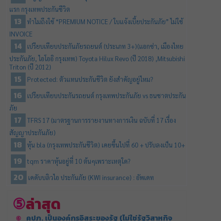
แรก กรุงเทพประกันชีวิต
ทำไมถึงใช้ “PREMIUM NOTICE / ใบแจ้งเบี้ยประกันภัย” ไม่ใช้
INVOICE
เปรียบเทียบประกันภัยรถยนต์ (ประเภท 3+)(แอกซ่า, เมืองไทย
ประกันภัย, ไอโออิ กรุงเทพ) Toyota Hilux Revo (ปี 2018) ,Mitsubishi
Triton (ปี 2012)
Protected: ตัวแทนประกันชีวิต ยังสำคัญอยู่ไหม?
เปรียบเทียบประกันรถยนต์ กรุงเทพประกันภัย vs ธนชาตประกัน
ภัย
TFRS 17 (มาตรฐานการรายงานทางการเงิน ฉบับที่ 17 เรื่อง
สัญญาประกันภัย)
หุ้น bla (กรุงเทพประกันชีวิต) เคยขึ้นไปที่ 60 + ปรับลงเป็น 10+
tqm ราคาหุ้นอยู่ที่ 10 ต้นๆเพราะเหตุใด?
เคดับบลิวไอ ประกันภัย (KWI insurance) : อัพเดท
ล่าสุด
คปภ. เป็นองค์กรอิสระของรัฐ (ไม่ใช่รัฐวิสาหกิจ