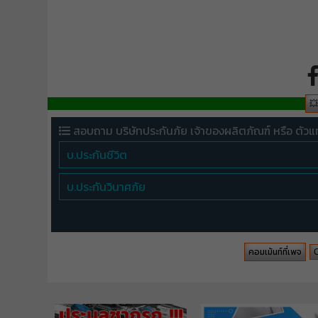

สอบถาม บริษัทประกันภัย เจ้าของผลิตภัณฑ์ หรือ ตัวแ
บ.ประกันชีวิต
บ.ประกันวินาศภัย
คอมเม้นท์ที่เพจ