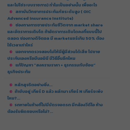
และไม่ใช่ระบบราชการ) ทำไมเป็นอย่างนั้น เพื่ออะไร
สถาบันวิทยาการประกันภัยระดับสูง ( OIC
Advanced Insurance Institute)
ช่องทางการขายประกันชีวิตจาก market share
และอัตราการเติบโต ถ้าอัตราการเติบโตคงที่แบบนี้ไป
ตลอด ช่องทางดิจิตอล มี marketแชร์เกิน 50% ต้อง
ใช้เวลาเท่าไหร่
นอกจากตรวจสอบไม่ให้มีผู้มีส่วนได้เสีย ไปขาย
ประกันเองหรือมีนอมินี มีวิธีอื่นอีกไหม
แก้ปัญหา "สงครามราคา + ธุรกรรมทับซ้อน"
ธุรกิจประกัน
หลักสุจริตอย่างยิ่ง...
ถ้าขับอยู่ เกียร์ D แล้ว ผลักมา เกียร์ N เกียร์จะพัง
ไหม?...
รถหายในห้างที่ไม่มีบัตรจอดรถ มีกล้องวีดีโอ ห้าง
ต้องรับผิดชอบหรือไม่?...