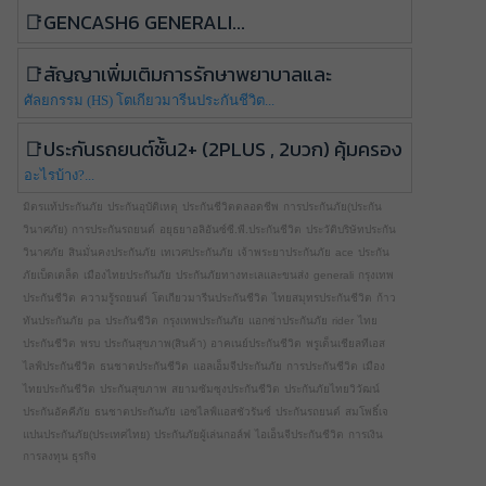
GenCash6 generali...
สัญญาเพิ่มเติมการรักษาพยาบาลและ
ศัลยกรรม (HS) โตเกียวมารีนประกันชีวิต...
ประกันรถยนต์ชั้น2+ (2plus , 2บวก) คุ้มครอง
อะไรบ้าง?...
มิตรแท้ประกันภัย
ประกันอุบัติเหตุ
ประกันชีวิตตลอดชีพ
การประกันภัย(ประกัน
วินาศภัย)
การประกันรถยนต์
อยุธยาอลิอันซ์ซี.พี.ประกันชีวิต
ประวัติบริษัทประกัน
วินาศภัย
สินมั่นคงประกันภัย
เทเวศประกันภัย
เจ้าพระยาประกันภัย
ace
ประกัน
ภัยเบ็ดเตล็ด
เมืองไทยประกันภัย
ประกันภัยทางทะเลและขนส่ง
generali
กรุงเทพ
ประกันชีวิต
ความรู้รถยนต์
โตเกียวมารีนประกันชีวิต
ไทยสมุทรประกันชีวิต
ก้าว
ทันประกันภัย
pa
ประกันชีวิต
กรุงเทพประกันภัย
แอกซ่าประกันภัย
rider
ไทย
ประกันชีวิต
พรบ
ประกันสุขภาพ(สินค้า)
อาคเนย์ประกันชีวิต
พรูเด็นเชียลทีเอส
ไลฟ์ประกันชีวิต
ธนชาตประกันชีวิต
แอลเอ็มจีประกันภัย
การประกันชีวิต
เมือง
ไทยประกันชีวิต
ประกันสุขภาพ
สยามซัมซุงประกันชีวิต
ประกันภัยไทยวิวัฒน์
ประกันอัคคีภัย
ธนชาตประกันภัย
เอซไลฟ์แอสชัวรันซ์
ประกันรถยนต์
สมโพธิ์เจ
แปนประกันภัย(ประเทศไทย)
ประกันภัยผู้เล่นกอล์ฟ
ไอเอ็นจีประกันชีวิต
การเงิน
การลงทุน ธุรกิจ