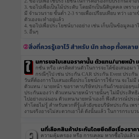
2. ขอไปเพื่อใช้ประโยชน์ในการต่อรองกับประกันเจ้าอื่
3. ขอไปเพื่อเป็นไม้ประดับ โดยมักเป็นนิติบุคคล เพร
มี จำนวนราย ขั้นต่ำ 2-3 รายเพื่อเปรียบเทียบ ทว่า เอาเข
ตัวเองจะทำอยู่แล้ว
4. ขอไปเพื่อประโยชน์บางอย่าง เช่น เก็บเป็นข้อมูลเอาไ
5. อื่นๆ
สิ่งที่ควรรู้เอาไว้ สำหรับ นัก shop ทั้งหลาย
ใ
นการขอใบเสนอราคานั้น ตัวแทน/นายหน้า เข
กชั่น หรือ เครดิตส่วนตัวในการจะได้ข้อเสนอมา โ
กรณีๆไป เช่น ประกัน CAR ประกัน Event ประกัน อ
วันที่ต้องการใบเสนอเพื่อประโยชน์การใช้งาน จะไม่มี 
ตัวแทน / นายหน้า ขอราคาบริษัทประกันถ้าขอบ่อยๆแล
ประกันมองว่า ตัวแทน/นายหน้ารายนั้นๆ ไม่มีประสิทธิ
ไปอย่างแน่นอน ตัวแทน/นายหน้าเองก็ พึงสังวรณ์ประเด็น
ทำโดยไม่รู้ สำหรับพวกที่รู้แล้วยังขอบริษัทประกัน เพร
งานจริงอาจไม่สะดวกเอาได้ ดังนั้นแล้ว ในการกระบว
ค
นที่เลือกสินค้าประกันโดยยึดถือเรื่องราค
ความคุ้มครอง หรือ การเคลม หากซื้อไปแล้ว เคลม