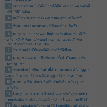
Insurance Institute)
นอกจากตรวจสอบไม่ให้มีผู้มีส่วนได้เสีย ไปขายประกันเองหรือมี
นอมินี มีวิธีอื่นอีกไหม
แก้ปัญหา “สงครามราคา + ธุรกรรมทับซ้อน” ธุรกิจประกัน
ทำไม เมื่อเกิดสงครามราคาทำให้ลอสเรโช จะต้องพัง
สงครามราคา (Price War) สินค้าประกัน โปรกเกอร์ – บริษัท
ประกัน – รหัสทับซ้อน – เจ้าของอู่ซ่อมรถ – ผลประโยชน์ทับซ้อน
(Conflict of Interest) – Loss Ratio
ไทยประกันชีวิตมีเว็บไซต์ให้ตัวแทนใช้ฟรีใช่ไหม?
MLR, MOR และ MRR คือ อัตราดอกเบี้ยอ้างอิงแบบลอยตัว
(Floating Rate)
ประเทศไทย มีอาชีพอะไรบ้างที่ต้องอบรม ก่อนจะ ต่อใบอนุญาต
ในรอบต่อไป อาจจะ1-5ปี และเป็นใบอนุญาตที่มีตราครุฑอยู่ด้วย
การขอประวัติการรักษา (E-APS) สำหรับทำประกัน กรุงเทพ
ประกันชีวิต
Happy health premier (รับผิดส่วนแรก)​ประกันสุขภาพของ
กรุงเทพประกันชีวิต เปลี่ยนเป็นไม่มีรับผิดได้ 1 ครั้งในช่วงอายุ 55-65
สัญญาเพิ่มเติมประกันสุขภาพ 2011 แบบไม่มีความรับผิดส่วน