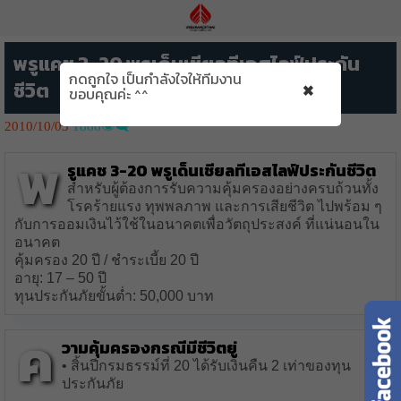
พรูแคช 3-20 พรูเด็นเชียลทีเอสไลฟ์ประกัน
กดถูกใจ เป็นกำลังใจให้ทีมงาน
×
ชีวิต
ขอบคุณค่ะ ^^
2010/10/03
1866👁️‍🗨️
พ
รูแคช 3-20
พรูเด็นเชียลทีเอสไลฟ์ประกันชีวิต
สำหรับผู้ต้องการรับความคุ้มครองอย่างครบถ้วนทั้ง
โรคร้ายแรง ทุพพลภาพ และการเสียชีวิต ไปพร้อม ๆ
กับการออมเงินไว้ใช้ในอนาคตเพื่อวัตถุประสงค์ ที่แน่นอนใน
อนาคต
คุ้มครอง 20 ปี / ชำระเบี้ย 20 ปี
อายุ: 17 – 50 ปี
ทุนประกันภัยขั้นต่ำ: 50,000 บาท
ค
วามคุ้มครองกรณีมีชีวิตยู่
• สิ้นปีกรมธรรม์ที่ 20 ได้รับเงินคืน 2 เท่าของทุน
ประกันภัย