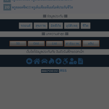
พรูตลอดชีพ10 พรูเด็นเชียลทีเอสไลฟ์ประกันชีวิต
ข้อมูลประกัน
รถยนต์
สุขภาพ
อัคคีภัย
อุบัติเหตุ
ชีวิต
บทความล่าสุด
50
Grid
List
ค่าห้อง รพ.
คลิป
เว็บไซต์ข้อมูลประกันภัย อินชัวรันส์ไทยดอทเน็ท
RSS