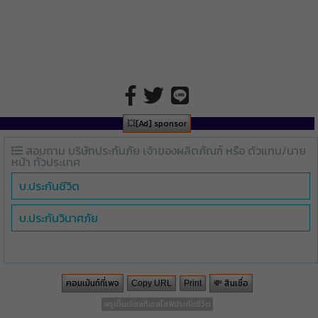
💥[Ad] sponsor
สอบถาม บริษัทประกันภัย เจ้าของผลิตภัณฑ์ หรือ ตัวแทน/นาย
หน้า ทั่วประเทศ
บ.ประกันชีวิต
บ.ประกันวินาศภัย
คอมเม้นท์ที่เพจ
💸 สินเชื่อ
Copy URL
Print
พรูเด็นเชียลทีเอสไลฟ์ประกันชีวิต