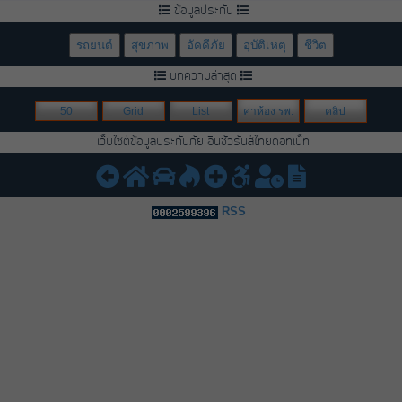
ข้อมูลประกัน
รถยนต์
สุขภาพ
อัคคีภัย
อุบัติเหตุ
ชีวิต
บทความล่าสุด
50
Grid
List
ค่าห้อง รพ.
คลิป
เว็บไซต์ข้อมูลประกันภัย อินชัวรันส์ไทยดอทเน็ท
RSS