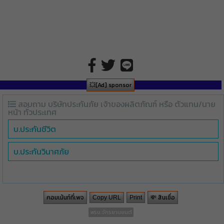
💥[Ad] sponsor
สอบถาม บริษัทประกันภัย เจ้าของผลิตภัณฑ์ หรือ ตัวแทน/นาย
หน้า ทั่วประเทศ
บ.ประกันชีวิต
บ.ประกันวินาศภัย
คอมเม้นท์ที่เพจ
💸 สินเชื่อ
Copy URL
Print
พรบ.จักรยานยนต์