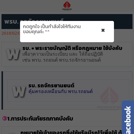
พรบ. รถจักรยานยนต์
กดถูกใจ เป็นกำลังใจให้ทีมงาน
×
ขอบคุณค่ะ ^^
2018/02/02
1387👁️‍🗨️
พ
รบ. = พระราชบัญญัติ หรือกฎหมาย ใช้บังคับ
เพื่อๅความเป็นระเบียบ และ ให้ถือปฏิบัติ
เช่น พรบ. รถยนต์ พรบ.รถจักรยานยนต์
พ
รบ. รถจักรยานยนต์
คุ้มครองเหมือนกับ พรบ.รถยนต์
1.การประกันภัยรถภาคบังคับ
ฎหมายให้เจ้าของรถซึ่งใช้หรือมีรถไว้เพื่อใช้ ต้อง