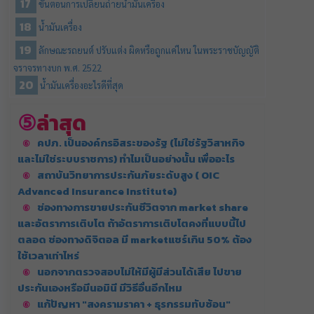
ขั้นตอนการเปลี่ยนถ่ายน้ำมันเครื่อง
น้ำมันเครื่อง
ลักษณะรถยนต์ ปรับแต่ง ผิดหรือถูกแค่ไหน ในพระราชบัญญัติ
จราจรทางบก พ.ศ. 2522
น้ำมันเครื่องอะไรดีที่สุด
ล่าสุด
คปภ. เป็นองค์กรอิสระของรัฐ (ไม่ใช่รัฐวิสาหกิจ
และไม่ใช่ระบบราชการ) ทำไมเป็นอย่างนั้น เพื่ออะไร
สถาบันวิทยาการประกันภัยระดับสูง ( OIC
Advanced Insurance Institute)
ช่องทางการขายประกันชีวิตจาก market share
และอัตราการเติบโต ถ้าอัตราการเติบโตคงที่แบบนี้ไป
ตลอด ช่องทางดิจิตอล มี marketแชร์เกิน 50% ต้อง
ใช้เวลาเท่าไหร่
นอกจากตรวจสอบไม่ให้มีผู้มีส่วนได้เสีย ไปขาย
ประกันเองหรือมีนอมินี มีวิธีอื่นอีกไหม
แก้ปัญหา "สงครามราคา + ธุรกรรมทับซ้อน"