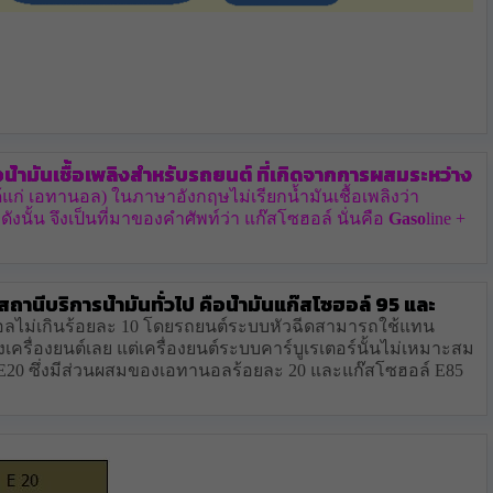
อน้ำมันเชื้อเพลิงสำหรับรถยนต์ ที่เกิดจากการผสมระหว่าง
แก่ เอทานอล) ในภาษาอังกฤษไม่เรียกน้ำมันเชื้อเพลิงว่า
ดังนั้น จึงเป็นที่มาของคำศัพท์ว่า แก๊สโซฮอล์ นั่นคือ
Gaso
line +
นสถานีบริการน้ำมันทั่วไป คือน้ำมันแก๊สโซฮอล์ 95 และ
นอลไม่เกินร้อยละ 10 โดยรถยนต์ระบบหัวฉีดสามารถใช้แทน
เครื่องยนต์เลย แต่เครื่องยนต์ระบบคาร์บูเรเตอร์นั้นไม่เหมาะสม
์ E20 ซึ่งมีส่วนผสมของเอทานอลร้อยละ 20 และแก๊สโซฮอล์ E85