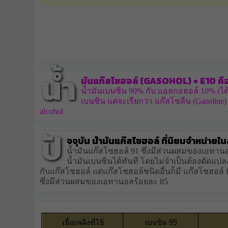
น้ำ
มันแก๊สโซฮอล์
(Gasohol) =
E10
คื
น้ำมันเบนซิน 90% กับ แอลกอฮอล์ 10% (ได้
เบนซิน แต่จะเรียกว่า แก๊สโซลีน (Gasoline) 
alcohol
ปั
จจุบัน น้ำมันแก๊สโซฮอล์ ที่นิยมจำหน่ายใ
น้ำมันแก๊สโซฮอล์ 91 ซึ่งมีส่วนผสมของเอทา
น้ำมันเบนซินได้ทันที โดยไม่จำเป็นต้องดัดแปลง
กับแก๊สโซฮอล์ แต่แก๊สโซฮอล์ชนิดอื่นก็มี แก๊สโซฮอล
ซึ่งมีส่วนผสมของเอทานอลร้อยละ 85