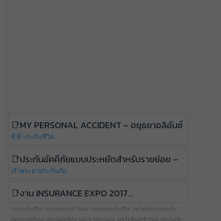
My Personal Accident – อยุธยาอลิอันซ์
ซี.พี.ประกันชีวิต...
ประกันอัคคีภัยแบบประหยัดสำหรับรายย่อย –
เจ้าพระยาประกันภัย...
งาน Insurance Expo 2017...
การประกันชีวิต
ประกันภัยไทยวิวัฒน์
กรุงเทพประกันชีวิต
สมโพธิ์เจแปนประกัน
ภัย(ประเทศไทย)
ประกันอัคคีภัย
แอกซ่าประกันภัย
เอซไลฟ์แอสชัวรันซ์
ประกันภัย