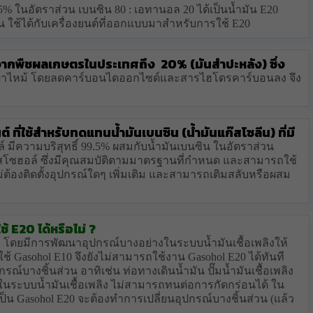
.5% ในอัตราส่วน เบนซิน 80 : เอทานอล 20 ได้เป็นน้ำมัน E20
้ได้กับเครื่องยนต์ที่ออกแบบมาสำหรับการใช้ E20
ากพืชผลเกษตรในประเทศถึง 20% (มันสำปะหลัง) ซึ่ง
รเผาไหม้ โดยลดคาร์บอนไดออกไซด์และสารไฮโดรคาร์บอนลง จึง
์ ที่ใช้สำหรับทดแทนน้ำมันเบนซิน (น้ำมันแก๊สโซลีน) ที่มี
ีความบริสุทธิ์ 99.5% ผสมกับน้ำมันเบนซิน ในอัตราส่วน
แก๊สโซฮอล์ ซึ่งมีคุณสมบัติตามมาตรฐานที่กำหนด และสามารถใช้
่ต้องติดตั้งอุปกรณ์ใดๆ เพิ่มเติม และสามารถเติมสลับหรือผสม
ช้ E20 ได้หรือไม่ ?
ะ
โดยมีการพัฒนาอุปกรณ์บางอย่างในระบบน้ำมันเชื้อเพลิงให้
ใช้ Gasohol E10 จึงยังไม่สามารถใช้งาน Gasohol E20 ได้ทันที
กรณ์บางชิ้นส่วน อาทิเช่น ท่อทางเดินน้ำมัน ปั๊มน้ำมันเชื้อเพลิง
งๆ ในระบบน้ำมันเชื้อเพลิง ไม่สามารถทนต่อการกัดกร่อนได้ ใน
็น Gasohol E20 จะต้องทำการเปลี่ยนอุปกรณ์บางชิ้นส่วน (แล้ว