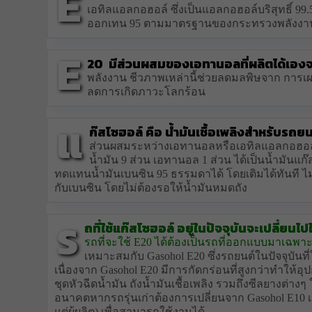
E
เอทิลแอลกอฮอล์ ซึ่งเป็นแอลกอฮอล์บริสุทธิ์ 99
ออกเทน 95 ตามมาตรฐานของกระทรวงพลังงาน ใช
E
20 มีส่วนผสมของเอทานอลที่ผลิตได้เองจ
พลังงาน ชีวภาพเหล่านี้ช่วยลดมลพิษจาก กา
ลดการเกิดภาวะโลกร้อน
แ
ก๊สโซฮอล์ คือ น้ำมันเชื้อเพลิงสำหรับรถยนต
ส่วนผสมระหว่างเอทานอลหรือเอทิลแอลกอฮอล์ ม
น้ำมัน 9 ส่วน เอทานอล 1 ส่วน ได้เป็นน้ำมัน
ทดแทนน้ำมันเบนซิน 95 ธรรมดาได้ โดยเติมได้ทันที ไม
กับเบนซิน โดยไม่ต้องรอให้น้ำมันหมดถัง
ร
ถที่ใช้แก๊สโซฮอล์ อยู่ในปัจจุบันจะเปลี่ยนไปใ
รถที่จะใช้ E20 ได้ต้องเป็นรถที่ออกแบบมาเฉพา
เหมาะสมกับ Gasohol E20 ซึ่งรถยนต์ในปัจจุบันที่
เนื่องจาก Gasohol E20 มีการกัดกร่อนที่สูงกว่าทำให้อุป
ชุดหัวฉีดน้ำมัน ถังน้ำมันเชื้อเพลิง รวมถึงซีลยางต่า
อนาคตหากรถรุ่นเก่าต้องการเปลี่ยนจาก Gasohol E10 เป
แต่ผู้ผลิต) เพื่อสามารถใช้งานได้