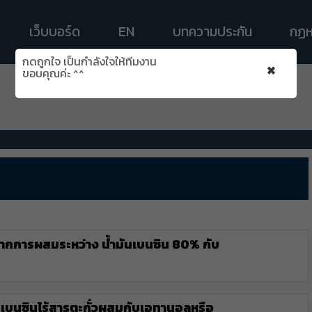
เว็บบอร์ด
EN
บทความประกัน
กฏห
กดถูกใจ เป็นกำลังใจให้ทีมงาน
×
ขอบคุณค่ะ ^^
ิดจากการผสมระหว่าง น้ำมันเบนซิน 80% กับ
ำมันเบนซินไร้สารตะกั่วผสมกับเอทานอลหรือ