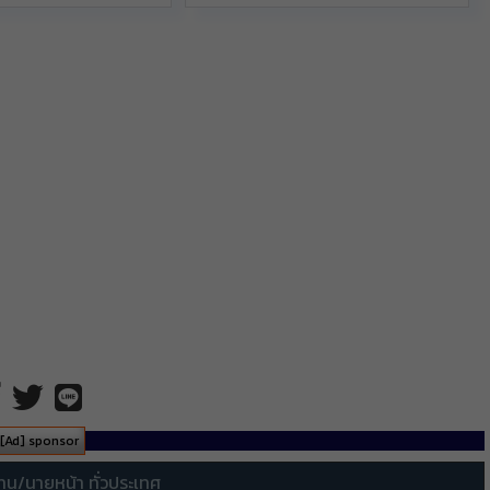
[Ad] sponsor
ทน/นายหน้า ทั่วประเทศ