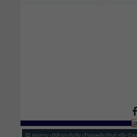

สอบถาม บริษัทประกันภัย เจ้าของผลิตภัณฑ์ หรือ ตัวแ