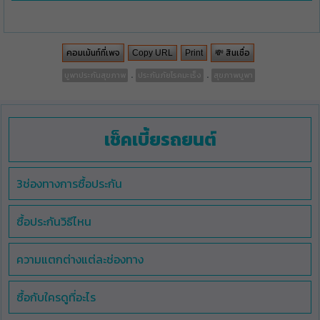
คอมเม้นท์ที่เพจ
💸 สินเชื่อ
Copy URL
Print
.
.
บูพาประกันสุขภาพ
ประกันภัยโรคมะเร็ง
สุขภาพบูพา
เช็คเบี้ยรถยนต์
3ช่องทางการซื้อประกัน
ซื้อประกันวิธีไหน
ความแตกต่างแต่ละช่องทาง
ซื้อกับใครดูที่อะไร