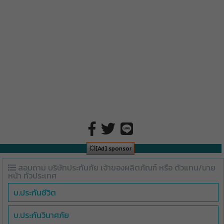
💥[Ad] sponsor
สอบถาม บริษัทประกันภัย เจ้าของผลิตภัณฑ์ หรือ ตัวแทน/นาย
หน้า ทั่วประเทศ
บ.ประกันชีวิต
บ.ประกันวินาศภัย