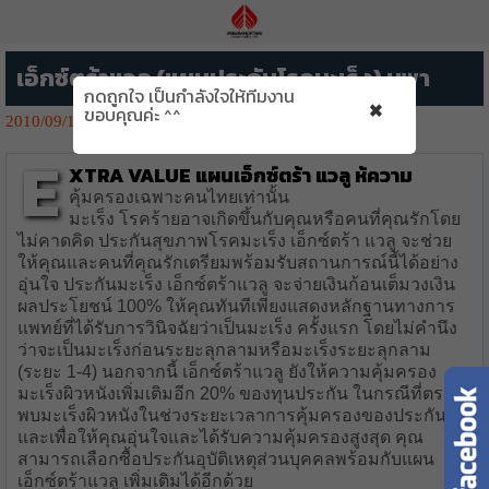
เอ็กซ์ตร้าแวลู (แผนประกันโรคมะเร็ง) บูพา
กดถูกใจ เป็นกำลังใจให้ทีมงาน
×
ขอบคุณค่ะ ^^
2010/09/13
1708👁️‍🗨️
E
xtra value
แผนเอ็กซ์ตร้า แวลู ห้ความ
คุ้มครองเฉพาะคนไทยเท่านั้น
มะเร็ง โรคร้ายอาจเกิดขึ้นกับคุณหรือคนที่คุณรักโดย
ไม่คาดคิด ประกันสุขภาพโรคมะเร็ง เอ็กซ์ตร้า แวลู จะช่วย
ให้คุณและคนที่คุณรักเตรียมพร้อมรับสถานการณ์นี้ได้อย่าง
อุ่นใจ ประกันมะเร็ง เอ็กซ์ตร้าแวลู จะจ่ายเงินก้อนเต็มวงเงิน
ผลประโยชน์ 100% ให้คุณทันทีเพียงแสดงหลักฐานทางการ
แพทย์ที่ได้รับการวินิจฉัยว่าเป็นมะเร็ง ครั้งแรก โดยไม่คำนึง
ว่าจะเป็นมะเร็งก่อนระยะลุกลามหรือมะเร็งระยะลุกลาม
(ระยะ 1-4) นอกจากนี้ เอ็กซ์ตร้าแวลู ยังให้ความคุ้มครอง
มะเร็งผิวหนังเพิ่มเติมอีก 20% ของทุนประกัน ในกรณีที่ตรวจ
พบมะเร็งผิวหนังในช่วงระยะเวลาการคุ้มครองของประกัน
และเพื่อให้คุณอุ่นใจและได้รับความคุ้มครองสูงสุด คุณ
สามารถเลือกซื้อประกันอุบัติเหตุส่วนบุคคลพร้อมกับแผน
เอ็กซ์ตร้าแวลู เพิ่มเติมได้อีกด้วย