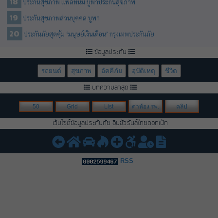
ประกันสุขภาพ แพลทินั่ม บูพาประกันสุขภาพ
ประกันสุขภาพส่วนบุคคล บูพา
ประกันภัยสุดคุ้ม ‘มนุษย์เงินเดือน’ กรุงเทพประกันภัย
ข้อมูลประกัน
รถยนต์
สุขภาพ
อัคคีภัย
อุบัติเหตุ
ชีวิต
บทความล่าสุด
50
Grid
List
ค่าห้อง รพ.
คลิป
เว็บไซต์ข้อมูลประกันภัย อินชัวรันส์ไทยดอทเน็ท
RSS