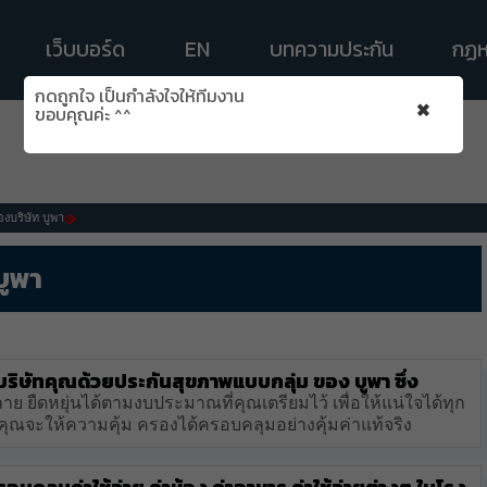
เว็บบอร์ด
EN
บทความประกัน
กฏห
กดถูกใจ เป็นกำลังใจให้ทีมงาน
×
ขอบคุณค่ะ ^^
บริษัท บูพา
บูพา
ิษัทคุณด้วยประกันสุขภาพแบบกลุ่ม ของ บูพา ซึ่ง
ยืดหยุ่นได้ตามงบประมาณที่คุณเตรียมไว้ เพื่อให้แน่ใจได้ทุก
จะให้ความคุ้ม ครองได้ครอบคลุมอย่างคุ้มค่าแท้จริง