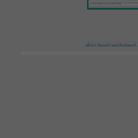
เอ็ทน่า บียอนด์ เพอร์ซันนัลแคร์..