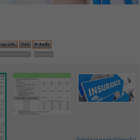
💸 สินเชื่อ
Copy URL
Print
.
ประกันสุขภาพ(สินค้า)
สุขภาพบูพา
เอ็กซ์ตร้าแวลู (แผนประกันโรคมะเร็ง)