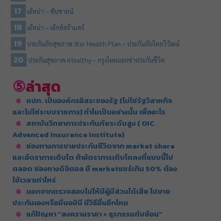
เอ็ทน่า – ซันชายน์
เอ็ทน่า – เอ็กซ์ตร้าแคร์
ประกันภัยสุขภาพ Star Health Plan – ประกันภัยไทยวิวัฒน์
ประกันสุขภาพ iHealthy – กรุงไทยแอกซ่าประกันชีวิต
ล่าสุด
คปภ. เป็นองค์กรอิสระของรัฐ (ไม่ใช่รัฐวิสาหกิจ
และไม่ใช่ระบบราชการ) ทำไมเป็นอย่างนั้น เพื่ออะไร
สถาบันวิทยาการประกันภัยระดับสูง ( OIC
Advanced Insurance Institute)
ช่องทางการขายประกันชีวิตจาก market share
และอัตราการเติบโต ถ้าอัตราการเติบโตคงที่แบบนี้ไป
ตลอด ช่องทางดิจิตอล มี marketแชร์เกิน 50% ต้อง
ใช้เวลาเท่าไหร่
นอกจากตรวจสอบไม่ให้มีผู้มีส่วนได้เสีย ไปขาย
ประกันเองหรือมีนอมินี มีวิธีอื่นอีกไหม
แก้ปัญหา "สงครามราคา + ธุรกรรมทับซ้อน"