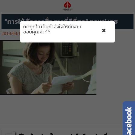
“การให้ คือการสื่อสารที่ดีที่สุด” ทรูมูฟ เอช
กดถูกใจ เป็นกำลังใจให้ทีมงาน
×
ขอบคุณค่ะ ^^
2014/04/13
3028👁️‍🗨️