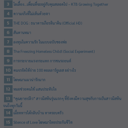
โอเลี้ยง…เพื่อนที่จะอยู่กับคุณตลอดไป – KTB Growing Together
ความจริงที่ไม่เห็นด้วยตา
THE DOG : ธนาคารเกียรตินาคิน (Official HD)
สันดานหมา
ลงทุนในความรัก ในแบบฉบับของพ่อ
The Freezing Homeless Child! (Social Experiment)
การกระจายแรงกระแทก การชนรถยนต์
คนจรจัดใช้จ่าย 100 ดอลลาร์ยูเอส อย่างไร
โฆษณาแมวน่ารักมาก
หมอช่วยคนไข้ แสนประทับใจ
“คุณยายปลิว” สาวมิสทินรุ่นแรกๆ ที่ยังคงมีความสุขกับการเป็นสาวมิสทิน
จนถึ­งทุกวันนี้
เมื่อทหารได้กลับบ้าน หาครอบครัว
Silence of Love โฆษณาไทยประกันชีวิต