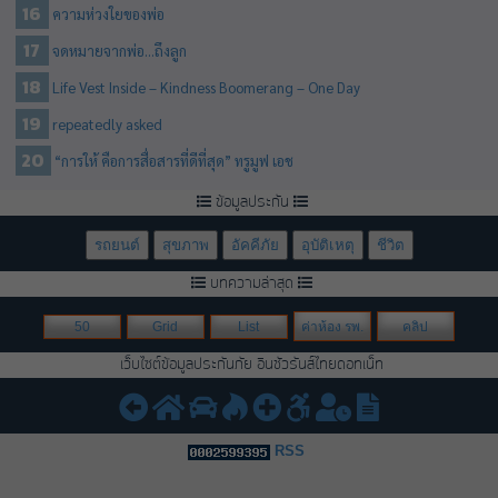
ความห่วงใยของพ่อ
จดหมายจากพ่อ…ถึงลูก
Life Vest Inside – Kindness Boomerang – One Day
repeatedly asked
“การให้ คือการสื่อสารที่ดีที่สุด” ทรูมูฟ เอช
ข้อมูลประกัน
รถยนต์
สุขภาพ
อัคคีภัย
อุบัติเหตุ
ชีวิต
บทความล่าสุด
50
Grid
List
ค่าห้อง รพ.
คลิป
เว็บไซต์ข้อมูลประกันภัย อินชัวรันส์ไทยดอทเน็ท
RSS