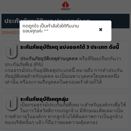
ประกันภัยอุบัติเหตุ ประเภทต่างๆ
กดถูกใจ เป็นกำลังใจให้ทีมงาน
×
ขอบคุณค่ะ ^^
2016/02/28
3107👁️‍🗨️
ป
ระกันภัยอุบัติเหตุ แบ่งออกได้ 3 ประเภท ดังนี้
ประกันภัยอุบัติเหตุส่วนบุคคล
หรือที่นิยมเรียกกันว่า
ประกันภัยพีเอ (PA)
กรมธรรม์ประกันอุบัติเหตุประเภทนี้ หมายถึง การทำประกัน
ภัยอุบัติเหตุสำหรับบุคคล จะเป็นเฉพาะบุคคลใดบุคคลหนึ่ง
เท่านั้น หรือจะรวมถึงบุคคลในครอบครัวด้วยก็ได้
ป
ระกันภัยอุบัติเหตุกลุ่ม
เป็นกรมธรรม์ประกันภัยที่เหมาะสำหรับองค์กรเพื่อใช้
ในการให้สวัสดิการแก่ลูกจ้าง มีลักษณะคิดเหมาเป็น
รายหัวภายในองค์กร หากลูกจ้างได้พ้นสภาพการเป็นลูกจ้าง
ของบริษัทนั้นๆ แล้ว ก็ถือว่าหมดความคุ้มครอง