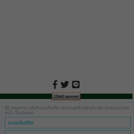
💥[Ad] sponsor
สอบถาม บริษัทประกันภัย เจ้าของผลิตภัณฑ์ หรือ ตัวแทน/นาย
หน้า ทั่วประเทศ
บ.ประกันชีวิต