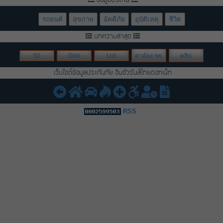
รถยนต์
สุขภาพ
อัคคีภัย
อุบัติเหตุ
ชีวิต
บทความล่าสุด
50
Grid
List
ค่าห้อง รพ.
คลิป
เว็บไซต์ข้อมูลประกันภัย อินชัวรันส์ไทยดอทเน็ท
RSS