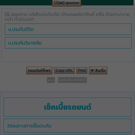
💥[Ad] sponsor
สอบถาม บริษัทประกันภัย เจ้าของผลิตภัณฑ์ หรือ ตัวแทน/นาย
หน้า ทั่วประเทศ
บ.ประกันชีวิต
บ.ประกันวินาศภัย
คอมเม้นท์ที่เพจ
💸 สินเชื่อ
Copy URL
Print
.
ace
เอซไลฟ์แอสชัวรันซ์
เช็คเบี้ยรถยนต์
3ช่องทางการซื้อประกัน