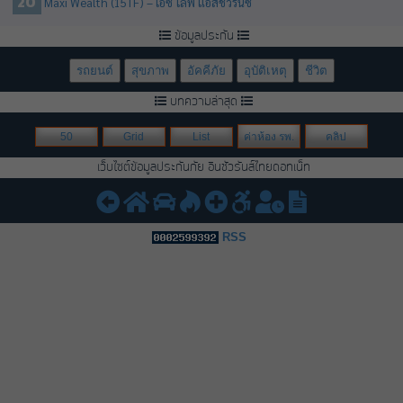
Maxi Wealth (15TF) – เอซ ไลฟ์ แอสชัวรันซ์
ข้อมูลประกัน
รถยนต์
สุขภาพ
อัคคีภัย
อุบัติเหตุ
ชีวิต
บทความล่าสุด
50
Grid
List
ค่าห้อง รพ.
คลิป
เว็บไซต์ข้อมูลประกันภัย อินชัวรันส์ไทยดอทเน็ท
RSS