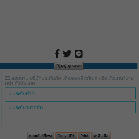
💥[Ad] sponsor
สอบถาม บริษัทประกันภัย เจ้าของผลิตภัณฑ์ หรือ ตัวแทน/นาย
หน้า ทั่วประเทศ
บ.ประกันชีวิต
บ.ประกันวินาศภัย
คอมเม้นท์ที่เพจ
💸 สินเชื่อ
Copy URL
Print