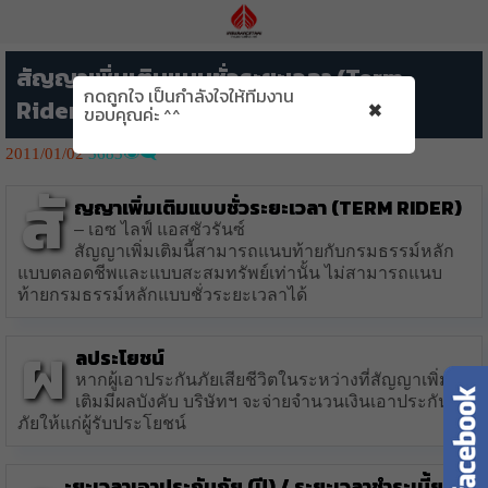
สัญญาเพิ่มเติมแบบชั่วระยะเวลา (Term
กดถูกใจ เป็นกำลังใจให้ทีมงาน
×
Rider) – เอซ ไลฟ์ แอสชัวรันซ์
ขอบคุณค่ะ ^^
2011/01/02
3683👁️‍🗨️
สั
ญญาเพิ่มเติมแบบชั่วระยะเวลา (Term Rider)
– เอซ ไลฟ์ แอสชัวรันซ์
สัญญาเพิ่มเติมนี้สามารถแนบท้ายกับกรมธรรม์หลัก
แบบตลอดชีพและแบบสะสมทรัพย์เท่านั้น ไม่สามารถแนบ
ท้ายกรมธรรม์หลักแบบชั่วระยะเวลาได้
ผ
ลประโยชน์
หากผู้เอาประกันภัยเสียชีวิตในระหว่างที่สัญญาเพิ่ม
เติมมีผลบังคับ บริษัทฯ จะจ่ายจำนวนเงินเอาประกัน
ภัยให้แก่ผู้รับประโยชน์
ะยะเวลาเอาประกันภัย (ปี) / ระยะเวลาชำระเบี้ย