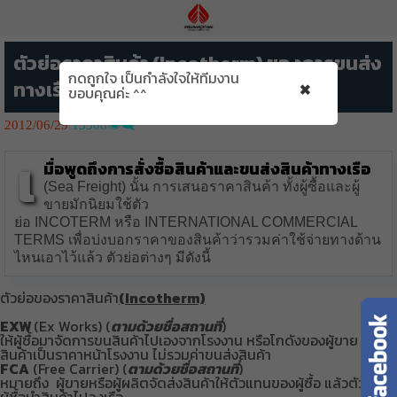
ตัวย่อราคาสินค้า (Incotherm) ของการขนส่ง
กดถูกใจ เป็นกำลังใจให้ทีมงาน
×
ทางเรือ (Sea Freight)
ขอบคุณค่ะ ^^
2012/06/29
15308👁️‍🗨️
เ
มื่อพูดถึงการสั่งซื้อสินค้าและขนส่งสินค้าทางเรือ
(Sea Freight) นั้น การเสนอราคาสินค้า ทั้งผู้ซื้อและผู้
ขายมักนิยมใช้ตัว
ย่อ INCOTERM หรือ INTERNATIONAL COMMERCIAL
TERMS เพื่อบ่งบอกราคาของสินค้าว่ารวมค่าใช้จ่ายทางด้าน
ไหนเอาไว้แล้ว ตัวย่อต่างๆ มีดังนี้
ตัวย่อของราคาสินค้า
(Incotherm)
EXW
(Ex Works) (
ตามด้วยชื่อสถานที่
)
ให้ผู้ซื้อมาจัดการขนสินค้าไปเองจากโรงงาน หรือโกดังของผู้ขาย ราคา
สินค้าเป็นราคาหน้าโรงงาน ไม่รวมค่าขนส่งสินค้า
FCA
(Free Carrier) (
ตามด้วยชื่อสถานที่
)
หมายถึง ผู้ขายหรือผู้ผลิตจัดส่งสินค้าให้ตัวแทนของผู้ซื้อ แล้วตัวแทน