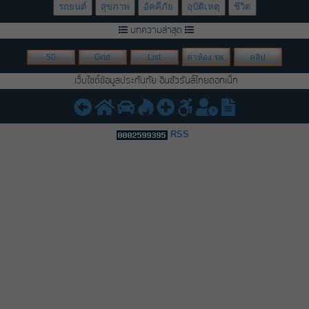
รถยนต์
สุขภาพ
อัคคีภัย
อุบัติเหตุ
ชีวิต
บทความล่าสุด
50
Grid
List
ค่าห้อง รพ.
คลิป
เว็บไซต์ข้อมูลประกันภัย อินชัวรันส์ไทยดอทเน็ท
RSS