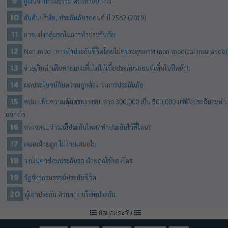
กู้เงินจากกรมธรรม์ ต้องทำอย่างไร
อันดับบริษัท, ประกันภัยรถยนต์ ปี 2562 (2019)
การแบ่งกลุ่มรถในการทำประกันภัย
Non-med : การทำประกันชีวิตโดยไม่ตรวจสุขภาพ (non-medical insurance)
จ่ายเงินค่าเสียหายเองเพื่อไม่ให้เบี้ยประกันรถยนต์เพิ่มในปีหน้า!!
ผลประโยชน์กับความถูกต้อง วงการประกันภัย
คปภ. เพิ่มความคุ้มครอง พรบ. จาก 300,000 เป็น 500,000 บริษัทประกันจะทำ
อย่างไร
ตรวจสอบว่ารถมีประกันไหม? ทำประกันไว้ที่ไหน?
เคลมฝ่ายถูก ไม่ง่ายเสมอไป
วงเงินค่าซ่อมประกันรถ ฝ่ายถูกใช้ของใคร
วัฏจักรกรมธรรม์ประกันชีวิต
ผู้เอาประกัน ตัวกลาง บริษัทประกัน
ข้อมูลประกัน