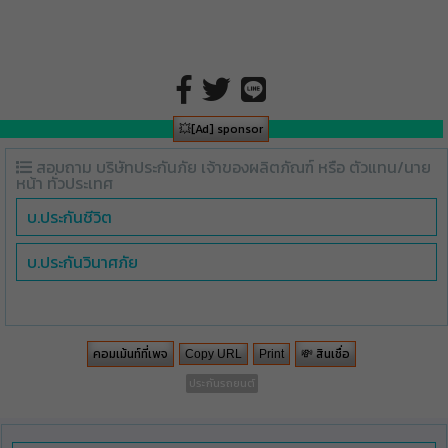
💥[Ad] sponsor
สอบถาม บริษัทประกันภัย เจ้าของผลิตภัณฑ์ หรือ ตัวแทน/นาย
หน้า ทั่วประเทศ
บ.ประกันชีวิต
บ.ประกันวินาศภัย
คอมเม้นท์ที่เพจ
💸 สินเชื่อ
Copy URL
Print
ประกันรถยนต์