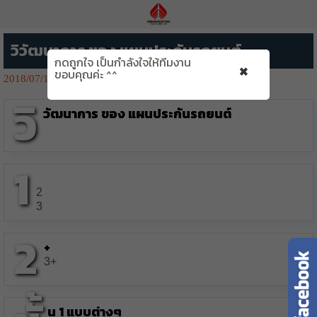
วิวัฒนาการ ของ แผนประกันรถยนต์
กดถูกใจ เป็นกำลังใจให้ทีมงาน
×
ขอบคุณค่ะ ^^
2018/07/12
2224👁️‍🗨️
วิ
วัฒนาการ ของ แผนประกันรถยนต์
1
2
3
2
+
3+
น 1 แบบต่างๆ