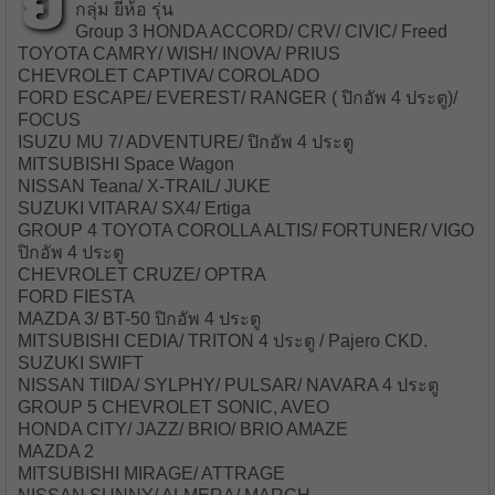
ยี่
กลุ่ม ยี่ห้อ รุ่น
Group 3 HONDA ACCORD/ CRV/ CIVIC/ Freed
TOYOTA CAMRY/ WISH/ INOVA/ PRIUS
CHEVROLET CAPTIVA/ COROLADO
FORD ESCAPE/ EVEREST/ RANGER ( ปิกอัพ 4 ประตู)/
FOCUS
ISUZU MU 7/ ADVENTURE/ ปิกอัพ 4 ประตู
MITSUBISHI Space Wagon
NISSAN Teana/ X-TRAIL/ JUKE
SUZUKI VITARA/ SX4/ Ertiga
GROUP 4 TOYOTA COROLLA ALTIS/ FORTUNER/ VIGO
ปิกอัพ 4 ประตู
CHEVROLET CRUZE/ OPTRA
FORD FIESTA
MAZDA 3/ BT-50 ปิกอัพ 4 ประตู
MITSUBISHI CEDIA/ TRITON 4 ประตู / Pajero CKD.
SUZUKI SWIFT
NISSAN TIIDA/ SYLPHY/ PULSAR/ NAVARA 4 ประตู
GROUP 5 CHEVROLET SONIC, AVEO
HONDA CITY/ JAZZ/ BRIO/ BRIO AMAZE
MAZDA 2
MITSUBISHI MIRAGE/ ATTRAGE