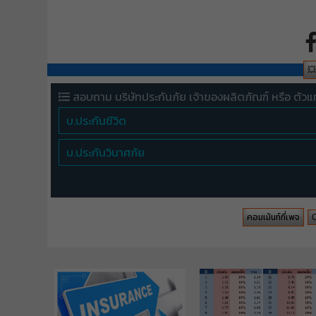

สอบถาม บริษัทประกันภัย เจ้าของผลิตภัณฑ์ หรือ ตัวแ
บ.ประกันชีวิต
บ.ประกันวินาศภัย
คอมเม้นท์ที่เพจ