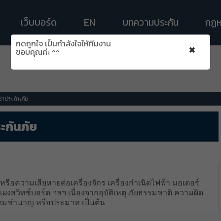
เว็บบอร์ด
EN
บทความประกัน
กฏห
กดถูกใจ เป็นกำลังใจให้ทีมงาน
×
ขอบคุณค่ะ ^^
่าประกันภัย
ะกันภัย
รือความเสียหายต่อเครื่องจักร เครื่องกำเนิดไฟฟ้า มอเตอร์
 แผงสวิทซ์บอร์ด ฯลฯ เนื่องจากอุบัติเหตุ ภัยธรรมชาติ ความผิด
มชำนาญ หรือประมาท เป็นต้น