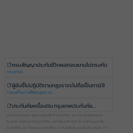
ครบสัญญาประกันชีวิตผลตอบแทนไม่ตรงกับ
กรมธรรม์...
ผู้ขับขี่ไม่ปฏิบัติตามกฏจราจรไม่ถือเป็นการใช้
รถยนต์ในทางที่ผิดกฎหมาย...
ประกันภัยเครื่องบิน กรุงเทพประกันภัย...
เมืองไทยประกันภัย
อยุธยาอลิอันซ์ซี.พี.ประกันชีวิต
พรบ
ประวัติบริษัทประกัน
วินาศภัย
โตเกียวมารีนประกันชีวิต
เอซไลฟ์แอสชัวรันซ์
ประกันชีวิตตลอดชีพ
ประกันชีวิต
ace
ไทยสมุทรประกันชีวิต
ประกันอุบัติเหตุ
แอลเอ็มจีประกันภัย
การ