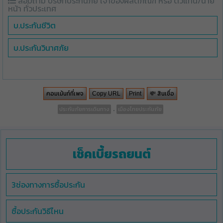
สอบถาม บริษัทประกันภัย เจ้าของผลิตภัณฑ์ หรือ ตัวแทน/นาย
หน้า ทั่วประเทศ
บ.ประกันชีวิต
บ.ประกันวินาศภัย
คอมเม้นท์ที่เพจ
💸 สินเชื่อ
Copy URL
Print
.
ประกันภัยการเดินทาง
เมืองไทยประกันภัย
เช็คเบี้ยรถยนต์
3ช่องทางการซื้อประกัน
ซื้อประกันวิธีไหน