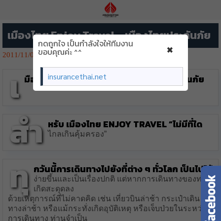
เมืองไทย Enjoy Travel – เมืองไทยประกันภัย
กดถูกใจ เป็นกำลังใจให้ทีมงาน
×
ขอบคุณค่ะ ^^
2011/11/04
2060👁️‍🗨️
เ
insurancethai.net
มืองไทย Enjoy Travel – เมืองไทยประกันภัย
สำ
หรับ เมืองไทย Enjoy Travel “ไม่มีที่ใด
ไกลเกินคุ้มครอง”
ทุ
กวันนี้การเดินทางไปยังที่ต่าง ๆ ทั่วโลก เป็นไปได้
ง่ายขึ้นและเป็นเรื่องปกติ แต่หากการเดินทางของท่าน
เกิดสะดุดลง
ด้วยเหตุการณ์ที่ไม่คาดคิด เช่น เที่ยวบินล่าช้า กระเป๋าเดิน
ทางล่าช้า หรือแม้กระทั่งเกิดอุบัติเหตุ หรือเจ็บป่วยในระหว่าง
การเดินทาง ท่านจำเป็น