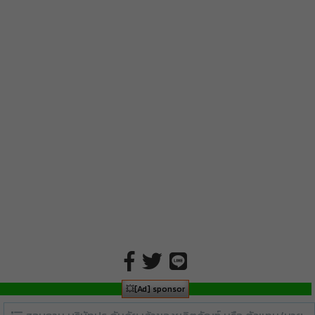
💥[Ad] sponsor