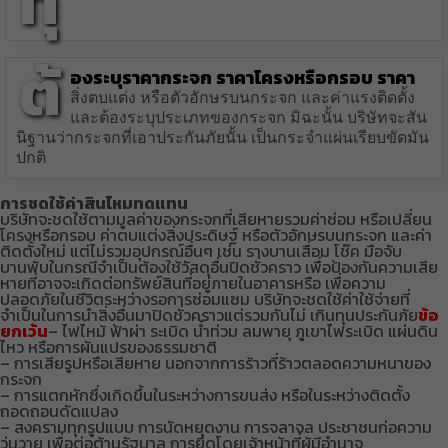
ทุ
ต้
องระบุราคากระจก ราคาโครงหรือกรอบ ราคา
สิ่งตบแต่ง หรือตัวอักษรบนกระจก และค่าแรงติดตั้ง
และต้องระบุประเภทของกระจก มิฉะนั้น บริษัทจะสัน
นิฐานว่ากระจกที่เอาประกันภัยนั้น เป็นกระจำแผ่นเรียบขัดมัน
ปกติ
การชดใช้ค่าสินไหมทดแทน
บริษัทจะชดใช้ตามมูลค่าของกระจกที่เสียหายรวมค่าซ่อม หรือเปลี่ยน
โครงหรือกรอบ ค่าตบแต่งสิ่งประดิษฐ์ หรือตัวอักษรบนกระจก และค่า
ติดตั้งใหม่ แต่ไม่รวมอุปกรณ์อื่นๆ เช่น รางบานเสื่อม โช๊ค มือจับ
บานพับในกรณีจำเป็นต้องใช้วัสดุอื่นปิดชั่วคราว เพื่อป้องกันความเสีย
หายที่อาจจะเกิดต่อทรัพย์สินที่อยู่ภายในอาคารหรือ เพื่อความ
ปลอดภัยในชีวิตระหว่างรอการซ่อมแซม บริษัทจะชดใช้ค่าใช้จ่ายที่
จำเป็นในการนำสิ่งอื่นมาปิดชั่วคราวแต่รวมกันไม่ เกินทุนประกันภัย
ข้อ
ยกเว้น
– ไฟไหม้ ฟ้าผ่า ระเบิด น้ำท่วม ลมพายุ ภูเขาไฟระเบิด แผ่นดิน
ไหว หรือการผันแปรของธรรมชาติ
– การเสียรูปหรือเสียหาย นอกจากการร้าวที่ร้าวตลอดความหนาของ
กระจก
– การแตกหักซึ่งเกิดขึ้นในระหว่างการขนส่ง หรือในระหว่างติดตั้ง
ถอดถอนดัดแปลง
– สงครามทุกรูปแบบ การนัดหยุดงาน การจลาจล ประชาชนก่อความ
วุ่นวาย เพื่อต่อต้านรัฐบาล การยึดโดยเจ้าหน้าที่ผู้มีอำนาจ