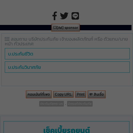
💥[Ad] sponsor
สอบถาม บริษัทประกันภัย เจ้าของผลิตภัณฑ์ หรือ ตัวแทน/นาย
หน้า ทั่วประเทศ
บ.ประกันชีวิต
บ.ประกันวินาศภัย
คอมเม้นท์ที่เพจ
💸 สินเชื่อ
Copy URL
Print
.
ประกันภัยกระจก
มิตรแท้ประกันภัย
เช็คเบี้ยรถยนต์