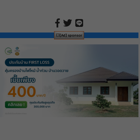
💥[Ad] sponsor