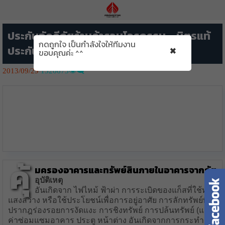
ประกันอัคคีภัยร้านค้ารวมโจรกรรม – มิตรแท้
กดถูกใจ เป็นกำลังใจให้ทีมงาน
×
ประกันภัย
ขอบคุณค่ะ ^^
2013/09/29
1526673👁️‍🗨️
คุ้
มครองอาคารและทรัพย์สินภายในอาคารจากภัย
อุบัติเหตุ
อันเกิดจาก ไฟไหม้ ฟ้าผ่า การระเบิดของแก็สที่ใช้ทำ
แสงสว่าง หรือใช้ประโยชน์เพื่อการอยู่อาศัย การลักทรัพย์ที่
ปรากฎร่องรอยการงัดแงะ การชิงทรัพย์ การปล้นทรัพย์ (และ
ค่าซ่อมแซมอาคาร ประตู หน้าต่าง อันเกิดจากการกระทำดัง