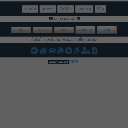
รถยนต์
สุขภาพ
อัคคีภัย
อุบัติเหตุ
ชีวิต
บทความล่าสุด
50
Grid
List
ค่าห้อง รพ.
คลิป
เว็บไซต์ข้อมูลประกันภัย อินชัวรันส์ไทยดอทเน็ท
RSS