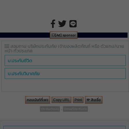
💥[Ad] sponsor
สอบถาม บริษัทประกันภัย เจ้าของผลิตภัณฑ์ หรือ ตัวแทน/นาย
หน้า ทั่วประเทศ
บ.ประกันชีวิต
บ.ประกันวินาศภัย
คอมเม้นท์ที่เพจ
💸 สินเชื่อ
Copy URL
Print
.
ประกันภัยเงิน
มิตรแท้ประกันภัย