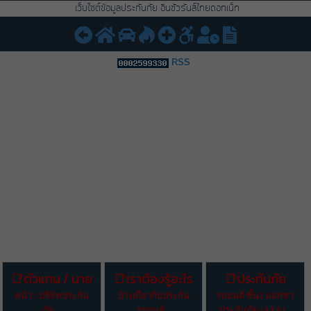
เว็บไซต์ข้อมูลประกันภัย อินชัวรันส์ไทยดอทเน็ท
RSS
ตัวแทน / นาย
เราต้องรู้อะไร
ประกันภัย
หน้า / บริษัทประกัน
บ้างเกี่ยวกับประกัน
รถยนต์ ชั้น1 แอกซ่า
ภัย...
รถยนต์...
ประกันภัย (AXA)...