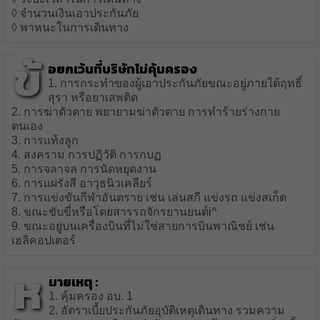
◊ จำนวนเงินเอาประกันภัย
◊ พาหนะในการเดินทาง
ข้
อยกเว้นที่บริษัทไม่คุ้มครอง
1. การกระทำของผู้เอาประกันภัยขณะอยู่ภายใต้ฤทธิ์
สุรา หรือยาเสพติด
2. การฆ่าตัวตาย พยายามฆ่าตัวตาย การทำร้ายร่างกาย
ตนเอง
3. การแท้งลูก
4. สงคราม การปฏิวัติ การกบฏ
5. การจลาจล การนัดหยุดงาน
6. การแผ่รังสี อาวุธนิวเคลียร์
7. การแข่งขันกีฬาอันตราย เช่น เล่นสกี แข่งรถ แข่งสเก็ต
8. ขณะขับขี่หรือโดยสารรถจักรยานยนต์i^
9. ขณะอยู่บนเครื่องบินที่ไม่ใช่สายการบินพาณิชย์ เช่น
เฮลิคอปเตอร์
ห
มายเหตุ :
1. คุ้มครอง อบ. 1
2. อัตราเบี้ยประกันภัยอุบัติเหตุเดินทาง รวมความ