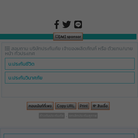
💥[Ad] sponsor
สอบถาม บริษัทประกันภัย เจ้าของผลิตภัณฑ์ หรือ ตัวแทน/นาย
หน้า ทั่วประเทศ
บ.ประกันชีวิต
บ.ประกันวินาศภัย
คอมเม้นท์ที่เพจ
💸 สินเชื่อ
Copy URL
Print
.
ก้าวทันประกันภัย
ยกเลิกประกันสุภาพ