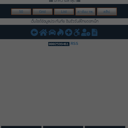
บทความล่าสุด
50
Grid
List
ค่าห้อง รพ.
คลิป
เว็บไซต์ข้อมูลประกันภัย อินชัวรันส์ไทยดอทเน็ท
RSS