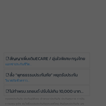
สัญญาเพิ่มเติมECARE / อุ่นใจพิเศษ กรุงไทย
แอกซ่าประกันชีวิต...
สั่ง “พุทธธรรมประกันภัย” หยุดรับประกัน
วินาศภัยชั่วคราว...
ไม่ทำพรบ.รถยนต์ ปรับไม่เกิน 10,000 บาท...
กรุงเทพประกันภัย
ประกันอุบัติเหตุ
เจ้าพระยาประกันภัย
ประกันสุขภาพ
การเงิน
การลงทุน ธุรกิจ
สมโพธิ์เจแปนประกันภัย(ประเทศไทย)
สินมั่นคงประกันภัย
เอซ