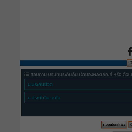

สอบถาม บริษัทประกันภัย เจ้าของผลิตภัณฑ์ หรือ ตัวแ
บ.ประกันชีวิต
บ.ประกันวินาศภัย
คอมเม้นท์ที่เพจ