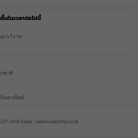
ึ้นในเวลาต่อไปนี้
ะเลาะวิวาท
างชาติ
บินพาณิชย์
37-1856 Email : underwrite@bui.co.th