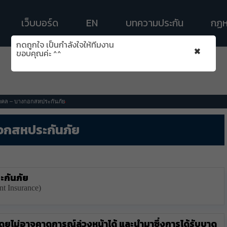
เว็บบอร์ด
EN
บทความประกัน
กฏห
กดถูกใจ เป็นกำลังใจให้ทีมงาน
×
ขอบคุณค่ะ ^^
บุคคล – บางกอกสหประกันภัย
กอกสหประกันภัย
ะกันภัย
t Insurance)
ลา โดยไม่อาจคาดการณ์ล่วงหน้าได้ และนำมาซึ่งการได้รับบาด