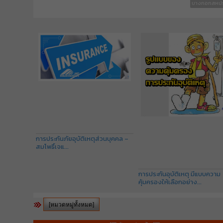
บางกอกสหปร
การประกันภัยอุบัติเหตุส่วนบุคคล –
สมโพธิ์เจแ...
การประกันอุบัติเหตุ มีแบบความ
คุ้มครองให้เลือกอย่าง...
[หมวดหมู่ทั้งหมด]